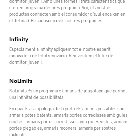
dormitori juvenil. Amb unes formes i trets característics que
creixen
programa després
programa. Així, els nostres
productes connecten amb el consumidor
d’avui
encaixen
en
el del
matí. En cadascun dels nostres programes.
Infinity
Especialment a Infinity apliquem
tot el nostre
esperit
innovador i de total renovació. Reinventem el futur del
dormitori juvenil.
NoLimits
NoLimits és un programa d’armaris de jotajotape que permet
una infinitat de possibilitats.
En quants a la tipologia de la porta els armaris possibles son:
armaris potes batents, armaris portes corredisses amb guies
ocultes, armaris portes corredisses amb guies vistes, armaris
portes plegables, armaris raconers, armaris per sostres
inclinats…