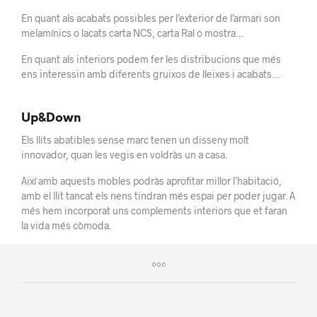
En quant als acabats possibles per l’exterior de l’armari son
melamínics o lacats carta NCS, carta Ral o mostra…
En quant als interiors podem fer les distribucions que més
ens interessin amb diferents gruixos de lleixes i acabats…
Up&Down
Els llits abatibles sense marc tenen un disseny molt
innovador, quan les vegis en voldràs un a casa.
Així amb aquests mobles podràs aprofitar millor l’habitació,
amb el llit tancat els nens tindran més espai per poder jugar. A
més hem incorporat uns complements interiors que et faran
la vida més còmoda.