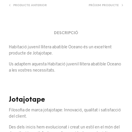
PRODUCTE ANTERIOR
PRÒXIM PRODUCTE
DESCRIPCIÓ
Habitació juvenil llitera abatible Oceano és un excel·lent
producte de Jotajotape.
Us adaptem aquesta Habitació juvenil llitera abatible Oceano
a les vostres necessitats.
Jotajotape
Filosofia de
marca jotajotape
: Innovació, qualitat i satisfacció
del client.
Des dels
inicis
hem
evolucionat
i
creat un
estil en el món del