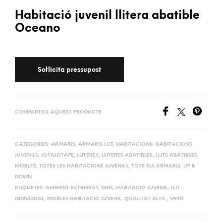
Habitació juvenil llitera abatible
Oceano
COMPARTEIX AQUEST PRODUCTE
CATEGORIES:
ARMARIS
,
ARMARIS LLIT
,
HABITACIONS
,
HABITACIONS
JUVENILS
,
JOTAJOTAPE
,
LLITERES
,
LLITERES ABATIBLES
,
LLITS ABATIBLES
,
MOBLES
,
TOTES LES HABITACIONS JUVENILS
,
TOTS ELS ARMARIS
,
UP &
DOWN
ETIQUETES:
AMBIENT EXTREMAT
,
GRIS
,
HABITACIÓ JUVENIL
,
LLIT
INDIVIDUAL
,
MOBLES HABITACIÓ JUVENIL
,
QUALITAT ALTA.
,
VERD