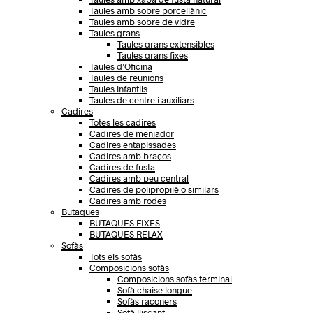
Taules amb sobre porcellànic
Taules amb sobre de vidre
Taules grans
Taules grans extensibles
Taules grans fixes
Taules d’Oficina
Taules de reunions
Taules infantils
Taules de centre i auxiliars
Cadires
Totes les cadires
Cadires de menjador
Cadires entapissades
Cadires amb braços
Cadires de fusta
Cadires amb peu central
Cadires de polipropilè o similars
Cadires amb rodes
Butaques
BUTAQUES FIXES
BUTAQUES RELAX
Sofàs
Tots els sofàs
Composicions sofàs
Composicions sofàs terminal
Sofà chaise longue
Sofàs raconers
Sofà lliscant