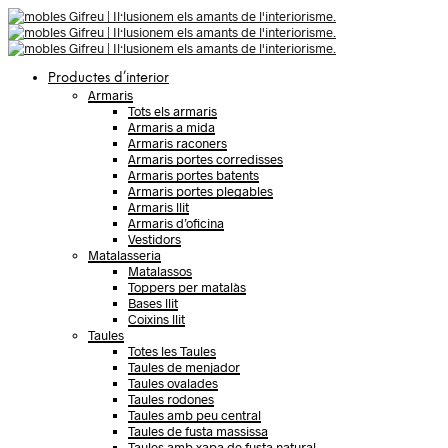
Productes d’interior
Armaris
Tots els armaris
Armaris a mida
Armaris raconers
Armaris portes corredisses
Armaris portes batents
Armaris portes plegables
Armaris llit
Armaris d’oficina
Vestidors
Matalasseria
Matalassos
Toppers per matalàs
Bases llit
Coixins llit
Taules
Totes les Taules
Taules de menjador
Taules ovalades
Taules rodones
Taules amb peu central
Taules de fusta massissa
Taules amb xapa de fusta natural