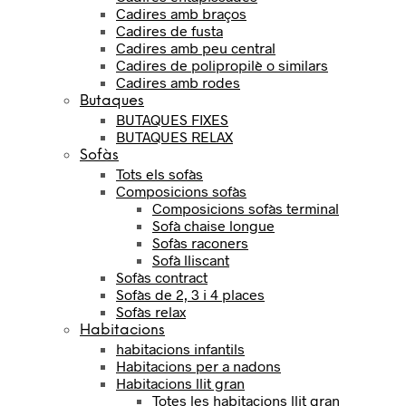
Cadires amb braços
Cadires de fusta
Cadires amb peu central
Cadires de polipropilè o similars
Cadires amb rodes
Butaques
BUTAQUES FIXES
BUTAQUES RELAX
Sofàs
Tots els sofàs
Composicions sofàs
Composicions sofàs terminal
Sofà chaise longue
Sofàs raconers
Sofà lliscant
Sofàs contract
Sofàs de 2, 3 i 4 places
Sofàs relax
Habitacions
habitacions infantils
Habitacions per a nadons
Habitacions llit gran
Totes les habitacions llit gran