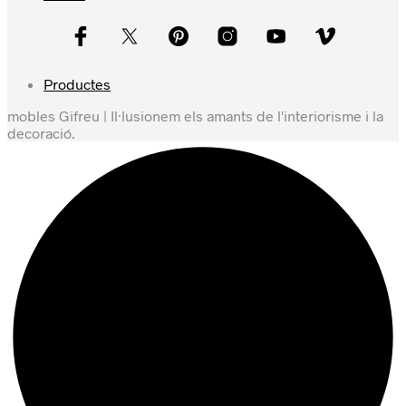
Productes
mobles Gifreu | Il·lusionem els amants de l'interiorisme i la
decoració.