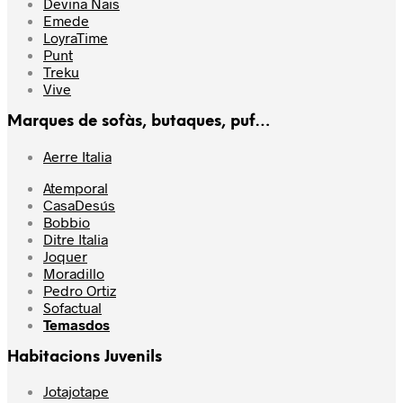
Devina Nais
Emede
LoyraTime
Punt
Treku
Vive
Marques de sofàs, butaques, puf…
Aerre Italia
Atemporal
CasaDesús
Bobbio
Ditre Italia
Joquer
Moradillo
Pedro Ortiz
Sofactual
Temasdos
Habitacions Juvenils
Jotajotape