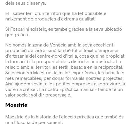
dels seus dissenys.
El “saber fer” d’un territori que ha fet possible el
naixement de productes d’extrema qualitat.
Si Foscarini existeix, és també gràcies a la seva ubicació
geogràfica.
No només la zona de Venècia amb la seva excel·lent
producció de vidre, sinó també tot el teixit d’empreses
d’artesania del centre-nord d’Itàlia, cosa que ha propiciat
la formació i la prosperitat dels districtes industrials. La
relació amb el territori és fèrtil, basada en la reciprocitat.
Seleccionem Maestrie, la millor experiència, les habilitats
més remarcables, per donar forma als nostres projectes.
Així, ajudem sovint a les petites empreses a sobreviure, a
viure i a créixer. La nostra «pràctica manual» també té un
valor social: vol dir preservació.
Maestrie
Maestrie és la història de l’elecció pràctica que també és
una filosofia de pensament.