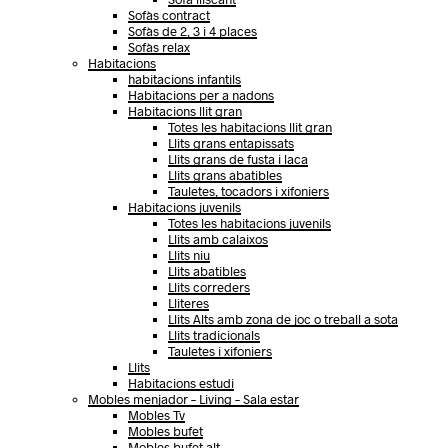
Sofàs contract
Sofàs de 2, 3 i 4 places
Sofàs relax
Habitacions
habitacions infantils
Habitacions per a nadons
Habitacions llit gran
Totes les habitacions llit gran
Llits grans entapissats
Llits grans de fusta i laca
Llits grans abatibles
Tauletes, tocadors i xifoniers
Habitacions juvenils
Totes les habitacions juvenils
Llits amb calaixos
Llits niu
Llits abatibles
Llits correders
Lliteres
Llits Alts amb zona de joc o treball a sota
Llits tradicionals
Tauletes i xifoniers
Llits
Habitacions estudi
Mobles menjador – Living – Sala estar
Mobles Tv
Mobles bufet
Mobles bufet alt