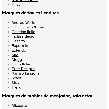
Terxy
Marques de taules i cadires
Andreu World
Carl Hansen & Søn
Cattelan Italia
Inclass design
Desalto
Expormin
Extendo
Midj
Mogg
Ozzio Italia
Pure Designs
Ramiro tarazona
Sovet
Stua
Treku
Marques de mobles de menjador, sala estar…
Altacorte