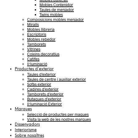
Mobles Contenidor
Taules de menjador
Twins mobles
Composicions mobles menjador
Miralls
Mobles llibreria
Escriptoris
Mobles rebedor
Tamborets
Vitrines
Coixins decoratius
Catifes
Il·luminació
Productes d’exterior
Taules d’exterior
Taules de centre i auxiliar exterior
Sofàs exterior
Cadires d’exterior
Tamborets d’exterior
Butaques d’exterior
Il·luminació Exterior
Marques
Selecció de productes per maques
Visita la web de les nostres marques
Dissenyadors
Interiorisme
Sobre nosaltres