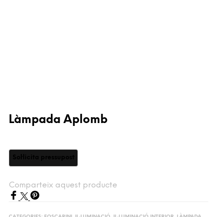
Làmpada Aplomb
Comparteix aquest producte
CATEGORIES:
FOSCARINI
,
IL·LUMINACIÓ
,
IL·LUMINACIÓ INTERIOR
,
LÀMPADA