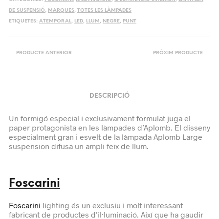
DE SUSPENSIÓ
,
MARQUES
,
TOTES LES LÀMPADES
ETIQUETES:
ATEMPORAL
,
LED
,
LLUM
,
NEGRE
,
PUNT
PRODUCTE ANTERIOR
PRÒXIM PRODUCTE
DESCRIPCIÓ
Un formigó especial i exclusivament formulat juga el
paper protagonista en les làmpades d’Aplomb. El disseny
especialment gran i esvelt de la làmpada Aplomb Large
suspension difusa un ampli feix de llum.
Foscarini
Foscarini
lighting és un exclusiu i molt interessant
fabricant de productes d’il·luminació. Així que ha gaudir