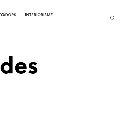
NYADORS
INTERIORISME
ades