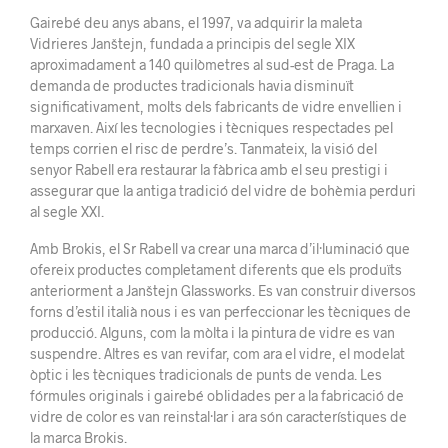
Gairebé deu anys abans, el 1997, va adquirir la maleta
Vidrieres Janštejn, fundada a principis del segle XIX
aproximadament a 140 quilòmetres al sud-est de Praga. La
demanda de productes tradicionals havia disminuït
significativament, molts dels fabricants de vidre envellien i
marxaven. Així les tecnologies i tècniques respectades pel
temps corrien el risc de perdre’s. Tanmateix, la visió del
senyor Rabell era restaurar la fàbrica amb el seu prestigi i
assegurar que la antiga tradició del vidre de bohèmia perduri
al segle XXI.
Amb Brokis, el Sr Rabell va crear una marca d’il·luminació que
ofereix productes completament diferents que els produïts
anteriorment a Janštejn Glassworks. Es van construir diversos
forns d’estil italià nous i es van perfeccionar les tècniques de
producció. Alguns, com la mòlta i la pintura de vidre es van
suspendre. Altres es van revifar, com ara el vidre, el modelat
òptic i les tècniques tradicionals de punts de venda. Les
fórmules originals i gairebé oblidades per a la fabricació de
vidre de color es van reinstal·lar i ara són característiques de
la marca Brokis.