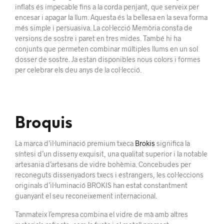
inflats és impecable fins a la corda penjant, que serveix per
encesar i apagar la llum. Aquesta és la bellesa en la seva forma
més simple i persuasiva. La col·lecció Memòria consta de
versions de sostre i paret en tres mides. També hi ha
conjunts que permeten combinar múltiples llums en un sol
dosser de sostre. Ja estan disponibles nous colors i formes
per celebrar els deu anys de la col·lecció.
Broquis
La marca d’il·luminació premium txeca
Brokis
significa la
síntesi d’un disseny exquisit, una qualitat superior i la notable
artesania d’artesans de vidre bohèmia. Concebudes per
reconeguts dissenyadors txecs i estrangers, les col·leccions
originals d’il·luminació BROKIS han estat constantment
guanyant el seu reconeixement internacional.
Tanmateix l’empresa combina el vidre de mà amb altres