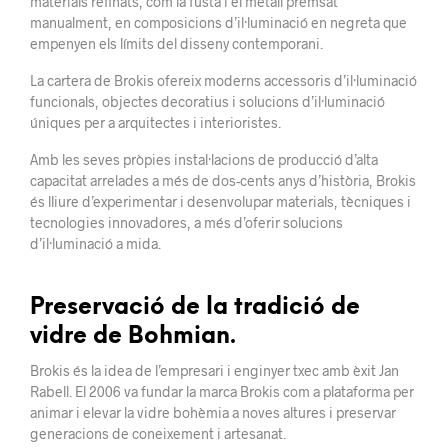
materials refinats, com la fusta i el metall premsat
manualment, en composicions d’il·luminació en negreta que
empenyen els límits del disseny contemporani.
La cartera de Brokis ofereix moderns accessoris d’il·luminació
funcionals, objectes decoratius i solucions d’il·luminació
úniques per a arquitectes i interioristes.
Amb les seves pròpies instal·lacions de producció d’alta
capacitat arrelades a més de dos-cents anys d’història, Brokis
és lliure d’experimentar i desenvolupar materials, tècniques i
tecnologies innovadores, a més d’oferir solucions
d’il·luminació a mida.
Preservació de la tradició de
vidre de Bohmian.
Brokis és la idea de l’empresari i enginyer txec amb èxit Jan
Rabell. El 2006 va fundar la marca Brokis com a plataforma per
animar i elevar la vidre bohèmia a noves altures i preservar
generacions de coneixement i artesanat.