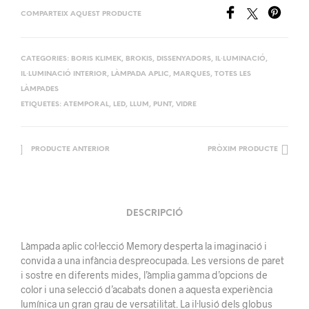
COMPARTEIX AQUEST PRODUCTE
CATEGORIES:
BORIS KLIMEK
,
BROKIS
,
DISSENYADORS
,
IL·LUMINACIÓ
,
IL·LUMINACIÓ INTERIOR
,
LÀMPADA APLIC
,
MARQUES
,
TOTES LES
LÀMPADES
ETIQUETES:
ATEMPORAL
,
LED
,
LLUM
,
PUNT
,
VIDRE
PRODUCTE ANTERIOR
PRÒXIM PRODUCTE
DESCRIPCIÓ
Làmpada aplic col·lecció Memory desperta la imaginació i
convida a una infància despreocupada. Les versions de paret
i sostre en diferents mides, l’àmplia gamma d’opcions de
color i una selecció d’acabats donen a aquesta experiència
lumínica un gran grau de versatilitat. La il·lusió dels globus