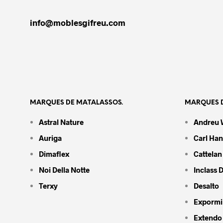
info@moblesgifreu.com
MARQUES DE MATALASSOS.
MARQUES D
Astral Nature
Andreu 
Auriga
Carl Ha
Dimaflex
Cattelan 
Noi Della Notte
Inclass 
Terxy
Desalto
Expormi
Extendo