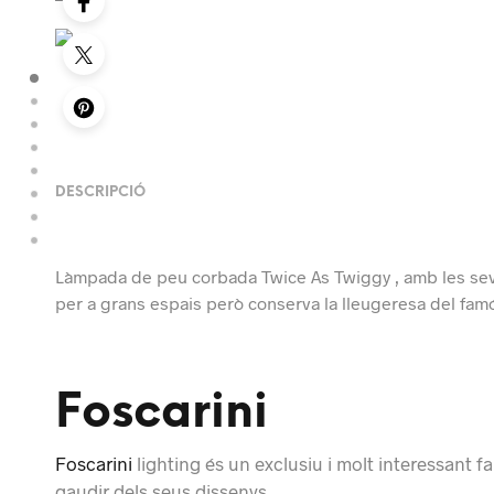
DESCRIPCIÓ
Làmpada de peu corbada Twice As Twiggy , amb les se
per a grans espais però conserva la lleugeresa del famó
Foscarini
Foscarini
lighting és un exclusiu i molt interessant f
gaudir dels seus dissenys.