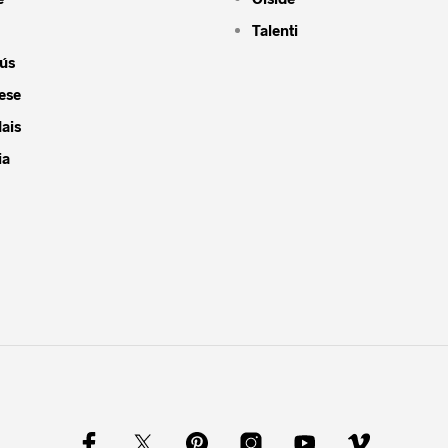
Talenti
ús
ese
ais
ia