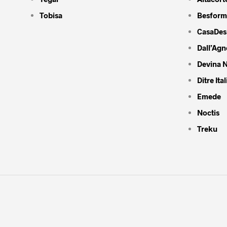
Tobisa
Besform
CasaDes
Dall’Agn
Devina N
Ditre Ital
Emede
Noctis
Treku