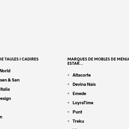
E TAULES I CADIRES
MARQUES DE MOBLES DE MENJ
ESTAR…
World
Altacorte
nsen & Søn
Devina Nais
Italia
Emede
Design
LoyraTime
Punt
n
Treku