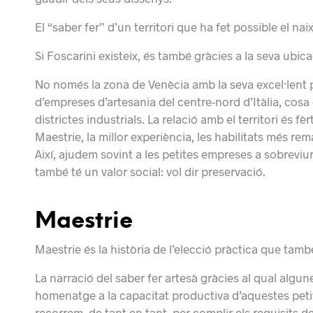
El “saber fer” d’un territori que ha fet possible el n
Si Foscarini existeix, és també gràcies a la seva ubic
No només la zona de Venècia amb la seva excel·lent pr
d’empreses d’artesania del centre-nord d’Itàlia, cosa 
districtes industrials. La relació amb el territori és f
Maestrie, la millor experiència, les habilitats més re
Així, ajudem sovint a les petites empreses a sobreviur
també té un valor social: vol dir preservació.
Maestrie
Maestrie és la història de l’elecció pràctica que tam
La narració del saber fer artesà gràcies al qual algu
homenatge a la capacitat productiva d’aquestes petit
recorrem, de tant en tant, per complir els requisits de