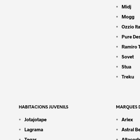
Midj
Mogg
Ozzio Ita
Pure De
Ramiro 
Sovet
Stua
Treku
HABITACIONS JUVENILS
MARQUES D
Jotajotape
Arlex
Lagrama
Astral B
Tegar
Altacort