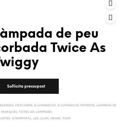
Làmpada de peu
corbada Twice As
Twiggy
EGORIES:
FOSCARINI
,
IL·LUMINACIÓ
,
IL·LUMINACIÓ INTERIOR
,
LÀMPADA DE
,
MARQUES
,
TOTES LES LÀMPADES
QUETES:
ATEMPORAL
,
LED
,
LLUM
,
NEGRE
,
PUNT