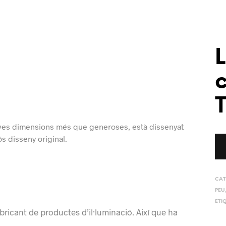
ves dimensions més que generoses, està dissenyat
s disseny original.
CAT
PEU
ETI
abricant de productes d’il·luminació. Així que ha