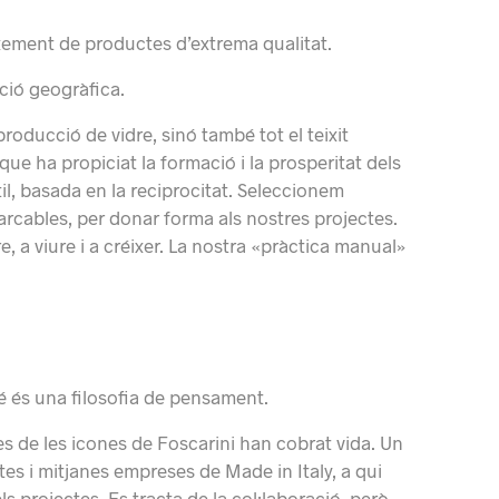
aixement de productes d’extrema qualitat.
ació geogràfica.
oducció de vidre, sinó també tot el teixit
que ha propiciat la formació i la prosperitat dels
èrtil, basada en la reciprocitat. Seleccionem
marcables, per donar forma als nostres projectes.
e, a viure i a créixer. La nostra «pràctica manual»
bé és una filosofia de pensament.
nes de les icones de Foscarini han cobrat vida. Un
es i mitjanes empreses de Made in Italy, a qui
ls projectes. Es tracta de la col·laboració, però