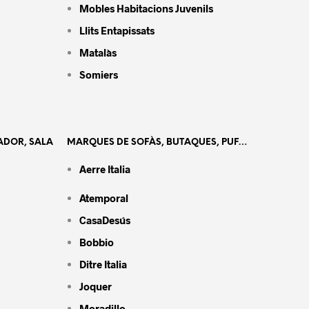
Mobles Habitacions Juvenils
Llits Entapissats
Matalàs
Somiers
ADOR, SALA
MARQUES DE SOFÀS, BUTAQUES, PUF…
Aerre Italia
Atemporal
CasaDesús
Bobbio
Ditre Italia
Joquer
Moradillo