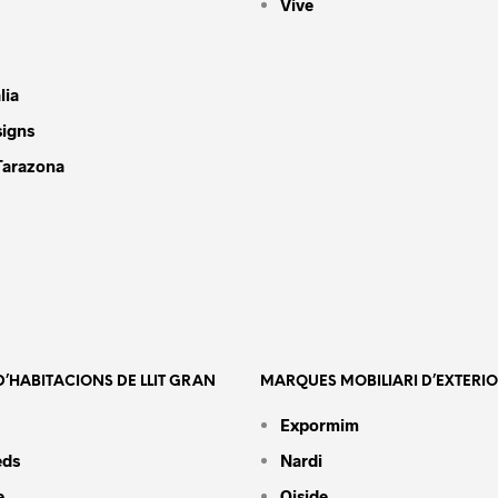
Vive
lia
signs
Tarazona
’HABITACIONS DE LLIT GRAN
MARQUES MOBILIARI D’EXTERI
Expormim
eds
Nardi
e
Oiside