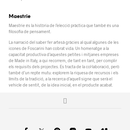
Maestrie
Maestrie és la història de l’elecció pràctica que també és una
filosofia de pensament.
La narració del saber fer artesà gràcies al qual algunes de les
icones de Foscarini han cobrat vida. Un homenatge a la
capacitat productiva d’aquestes petites i mitjanes empreses
de Made in Italy, a qui recorrem, de tant en tant, per complir
els requisits dels projectes. Es tracta de la col·laboració, però
també d’un repte mutu: explorem la riquesa de recursos i els
límits de la tradició, a la recerca d’aquell signe que serà el
vehicle de sentit, de la idea inicial, en el producte acabat.