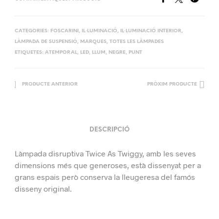
CATEGORIES:
FOSCARINI
,
IL·LUMINACIÓ
,
IL·LUMINACIÓ INTERIOR
,
LÀMPADA DE SUSPENSIÓ
,
MARQUES
,
TOTES LES LÀMPADES
ETIQUETES:
ATEMPORAL
,
LED
,
LLUM
,
NEGRE
,
PUNT
PRODUCTE ANTERIOR
PRÒXIM PRODUCTE
DESCRIPCIÓ
Làmpada disruptiva Twice As Twiggy, amb les seves
dimensions més que generoses, està dissenyat per a
grans espais però conserva la lleugeresa del famós
disseny original.