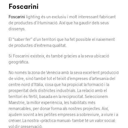
Foscarini
Foscarini
lighting és un exclusiu i molt interessant fabricant
de productes d’il·luminació. Així que ha gaudir dels seus
dissenys.
El “saber fer” d’un territori que ha fet possible el naixement
de productes d’extrema qualitat.
Si Foscarini existeix, és també gràcies a la seva ubicació
geogràfica.
No només la zona de Venècia amb la seva excel·lent producció
de vidre, sinó també tot el teixit d’empreses d’artesania del
centre-nord d’Itàlia, cosa que ha propiciat la formació i la
prosperitat dels districtes industrials. La relació amb el
territori és fèrtil, basada en la reciprocitat. Seleccionem
Maestrie, la millor experiència, les habilitats més
remarcables, per donar forma als nostres projectes. Així,
ajudem sovint a les petites empreses a sobreviure, a viure i a
créixer. La nostra «pràctica manual» també té un valor social:
vol dir preservació.