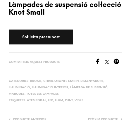
Làmpades de suspensió col·lecció
Knot Small
COMPARTEIX AQUEST PRODUCTE
CATEGORIES:
BROKIS
,
CHIARAMONTE MARIN
,
DISSENYADORS
,
IL·LUMINACIÓ
,
IL·LUMINACIÓ INTERIOR
,
LÀMPADA DE SUSPENSIÓ
,
MARQUES
,
TOTES LES LÀMPADES
ETIQUETES:
ATEMPORAL
,
LED
,
LLUM
,
PUNT
,
VIDRE
PRODUCTE ANTERIOR
PRÒXIM PRODUCTE