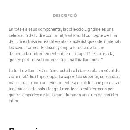
DESCRIPCIÓ
En tots els seus components, la col·lecció Lightline és una
celebració del vidre com a mitjà artístic. El concepte de línia
de llum es basa en les diferents característiques del material i
les seves formes. El disseny empra l’efecte de la llum
dispersada uniformement sobre una superfície sorrejada,
que en perfil crea la impressió d’una línia lluminosa.?
La font de llum LED està incrustada a la base sota un núvol de
vidre metàl·lic i triplex-opal. La superfície superior, sorrejada a
mà, es tracta amb un revestiment especial de nano per evitar
l’acumulació de pols i fangs. La col·lecció està formada per
quatre làmpades de taula que il·luminen una llum de caràcter
íntim.