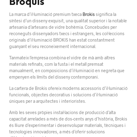
Broquis
La marca d’il·luminació premium txeca
Brokis
significa la
síntesi d’un disseny exquisit, una qualitat superior i la notable
artesania d’artesans de vidre bohèmia. Concebudes per
reconeguts dissenyadors txecs i estrangers, les col·leccions
originals d’il·luminació BROKIS han estat constantment
guanyant el seu reconeixement internacional.
Tanmateix l’empresa combina el vidre de mà amb altres
materials refinats, com la fusta i el metall premsat
manualment, en composicions d’il·luminació en negreta que
empenyen els límits del disseny contemporani.
La cartera de Brokis ofereix moderns accessoris d’il·luminació
funcionals, objectes decoratius i solucions d’il·luminació
úniques per a arquitectes i interioristes.
Amb les seves pròpies instal·lacions de producció d’alta
capacitat arrelades a més de dos-cents anys d’història, Brokis
és lliure d’experimentar i desenvolupar materials, tècniques i
tecnologies innovadores, a més d’oferir solucions