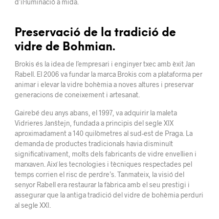
d’il·luminació a mida.
Preservació de la tradició de
vidre de Bohmian.
Brokis és la idea de l’empresari i enginyer txec amb èxit Jan
Rabell. El 2006 va fundar la marca Brokis com a plataforma per
animar i elevar la vidre bohèmia a noves altures i preservar
generacions de coneixement i artesanat.
Gairebé deu anys abans, el 1997, va adquirir la maleta
Vidrieres Janštejn, fundada a principis del segle XIX
aproximadament a 140 quilòmetres al sud-est de Praga. La
demanda de productes tradicionals havia disminuït
significativament, molts dels fabricants de vidre envellien i
marxaven. Així les tecnologies i tècniques respectades pel
temps corrien el risc de perdre’s. Tanmateix, la visió del
senyor Rabell era restaurar la fàbrica amb el seu prestigi i
assegurar que la antiga tradició del vidre de bohèmia perduri
al segle XXI.