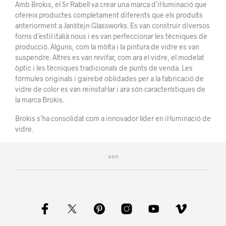
Amb Brokis, el Sr Rabell va crear una marca d’il·luminació que
ofereix productes completament diferents que els produïts
anteriorment a Janštejn Glassworks. Es van construir diversos
forns d’estil italià nous i es van perfeccionar les tècniques de
producció. Alguns, com la mòlta i la pintura de vidre es van
suspendre. Altres es van revifar, com ara el vidre, el modelat
òptic i les tècniques tradicionals de punts de venda. Les
fórmules originals i gairebé oblidades per a la fabricació de
vidre de color es van reinstal·lar i ara són característiques de
la marca Brokis.
Brokis s’ha consolidat com a innovador líder en il·luminació de
vidre.