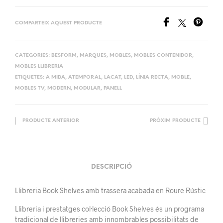
COMPARTEIX AQUEST PRODUCTE
CATEGORIES:
BESFORM
,
MARQUES
,
MOBLES
,
MOBLES CONTENIDOR
,
MOBLES LLIBRERIA
ETIQUETES:
A MIDA
,
ATEMPORAL
,
LACAT
,
LED
,
LÍNIA RECTA
,
MOBLE
,
MOBLES TV
,
MODERN
,
MODULAR
,
PANELL
PRODUCTE ANTERIOR
PRÒXIM PRODUCTE
DESCRIPCIÓ
Llibreria Book Shelves amb
trassera
acabada en Roure Rústic
Llibreria i prestatges col·lecció Book Shelves és un programa
tradicional de llibreries amb innombrables possibilitats de