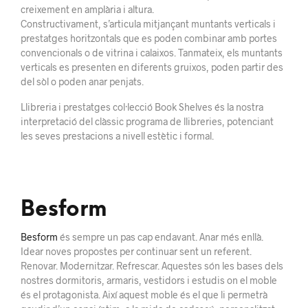
creixement en amplària i altura.
Constructivament, s’articula mitjançant muntants verticals i
prestatges horitzontals que es poden combinar amb portes
convencionals o de vitrina i calaixos. Tanmateix, els muntants
verticals es presenten en diferents gruixos, poden partir des
del sòl o poden anar penjats.
Llibreria i prestatges col·lecció Book Shelves és la nostra
interpretació del clàssic programa de llibreries, potenciant
les seves prestacions a nivell estètic i formal.
Besform
Besform
és sempre un pas cap endavant. Anar més enllà.
Idear noves propostes per continuar sent un referent.
Renovar. Modernitzar. Refrescar. Aquestes són les bases dels
nostres dormitoris, armaris, vestidors i estudis on el moble
és el protagonista. Així aquest moble és el que li permetrà