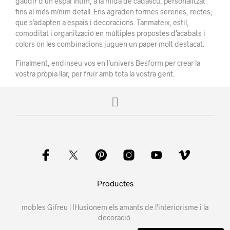
gaudir d’un espai íntim, a la mida de cadascú, personalitzat
fins al més mínim detall. Ens agraden formes serenes, rectes,
que s’adapten a espais i decoracions. Tanmateix, estil,
comoditat i organització en múltiples propostes d’acabats i
colors on les combinacions juguen un paper molt destacat.
Finalment, endinseu-vos en l’univers Besform per crear la
vostra pròpia llar, per fruir amb tota la vostra gent.
Productes
mobles Gifreu | Il·lusionem els amants de l'interiorisme i la
decoració.