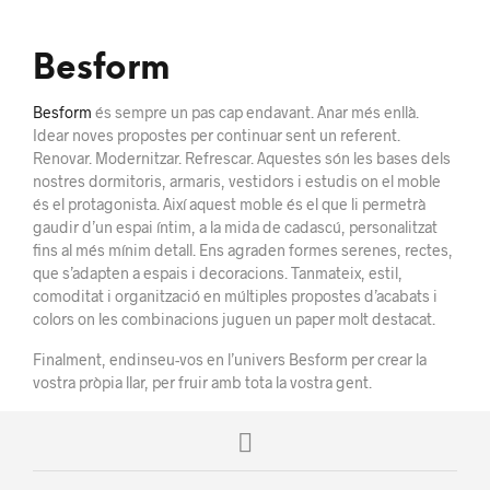
Besform
Besform
és sempre un pas cap endavant. Anar més enllà.
Idear noves propostes per continuar sent un referent.
Renovar. Modernitzar. Refrescar. Aquestes són les bases dels
nostres dormitoris, armaris, vestidors i estudis on el moble
és el protagonista. Així aquest moble és el que li permetrà
gaudir d’un espai íntim, a la mida de cadascú, personalitzat
fins al més mínim detall. Ens agraden formes serenes, rectes,
que s’adapten a espais i decoracions. Tanmateix, estil,
comoditat i organització en múltiples propostes d’acabats i
colors on les combinacions juguen un paper molt destacat.
Finalment, endinseu-vos en l’univers Besform per crear la
vostra pròpia llar, per fruir amb tota la vostra gent.