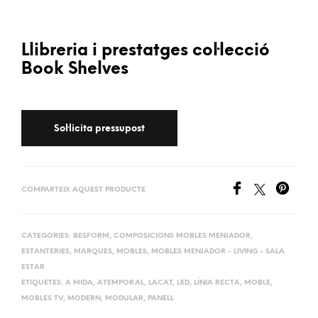
Llibreria i prestatges col·lecció
Book Shelves
COMPARTEIX AQUEST PRODUCTE
CATEGORIES:
BESFORM
,
COMPOSICIONS MOBLES MENJADOR
,
ESTANTERIES
,
MARQUES
,
MOBLES
,
MOBLES MENJADOR - LIVING - SALA
ESTAR
ETIQUETES:
A MIDA
,
ATEMPORAL
,
LACAT
,
LED
,
LÍNIA RECTA
,
MOBLE
,
MOBLES TV
,
MODERN
,
MODULAR
,
PANELL