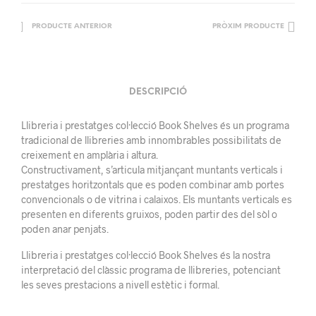
PRODUCTE ANTERIOR
PRÒXIM PRODUCTE
DESCRIPCIÓ
Llibreria i prestatges col·lecció Book Shelves és un programa
tradicional de llibreries amb innombrables possibilitats de
creixement en amplària i altura.
Constructivament, s’articula mitjançant muntants verticals i
prestatges horitzontals que es poden combinar amb portes
convencionals o de vitrina i calaixos. Els muntants verticals es
presenten en diferents gruixos, poden partir des del sòl o
poden anar penjats.
Llibreria i prestatges col·lecció Book Shelves és la nostra
interpretació del clàssic programa de llibreries, potenciant
les seves prestacions a nivell estètic i formal.