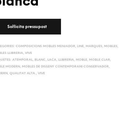
blanca
EGORIES:
COMPOSICIONS MOBLES MENJADOR
,
LINE
,
MARQUES
,
MOBLES
,
LES LLIBRERIA
,
VIVE
QUETES:
ATEMPORAL
,
BLANC
,
LACA
,
LLIBRERIA
,
MOBLE
,
MOBLE CLAR
,
LE MODERN
,
MOBLES DE DISSENY CONTEMPORANI CONSERVADOR
,
DERN
,
QUALITAT ALTA.
,
VIVE