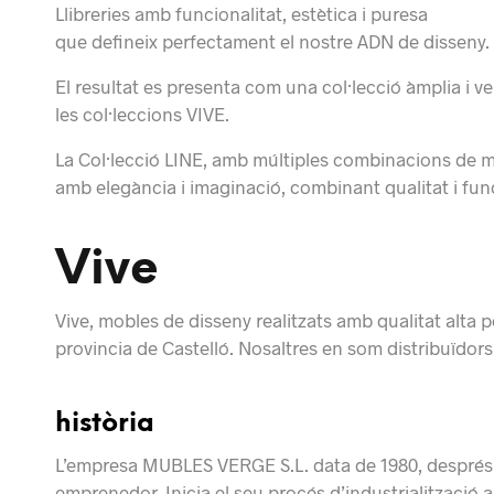
Llibreries amb funcionalitat, estètica i puresa
que defineix perfectament el nostre ADN de disseny.
El resultat es presenta com una col·lecció àmplia i ve
les col·leccions VIVE.
La Col·lecció LINE, amb múltiples combinacions de me
amb elegància i imaginació, combinant qualitat i func
Vive
Vive, mobles de disseny realitzats amb qualitat alta p
provincia de Castelló. Nosaltres en som distribuïdors 
història
L’empresa MUBLES VERGE S.L. data de 1980, després de
emprenedor.
Inicia el seu procés d’industrialització 