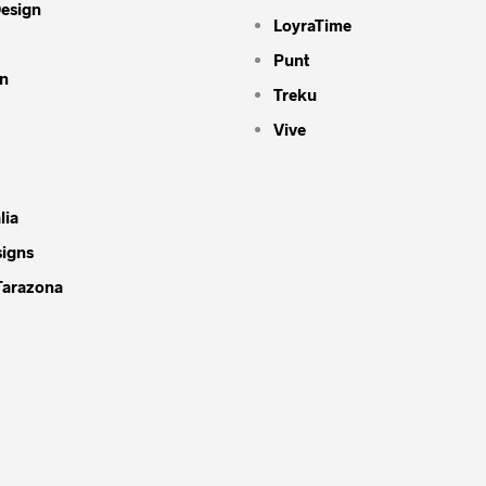
Design
LoyraTime
Punt
n
Treku
Vive
lia
signs
Tarazona