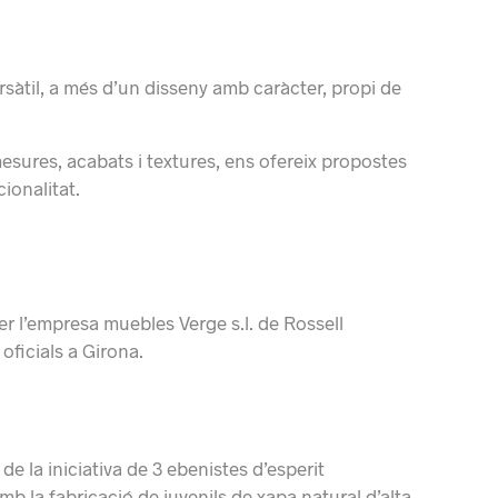
rsàtil, a més d’un disseny amb caràcter, propi de
sures, acabats i textures, ens ofereix propostes
ionalitat.
er l’empresa muebles Verge s.l. de Rossell
oficials a Girona.
 la iniciativa de 3 ebenistes d’esperit
amb la fabricació de juvenils
de xapa
natural d’alta