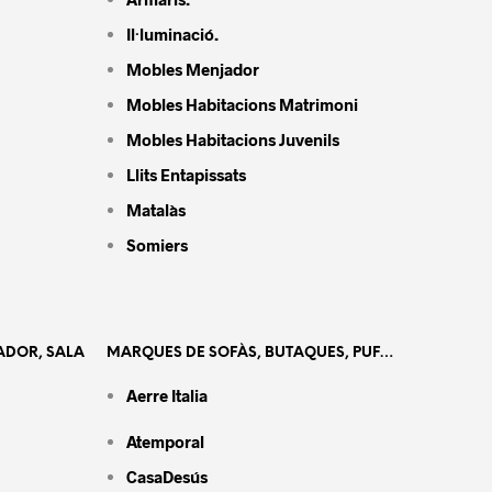
Il·luminació.
Mobles Menjador
Mobles Habitacions Matrimoni
Mobles Habitacions Juvenils
Llits Entapissats
Matalàs
Somiers
ADOR, SALA
MARQUES DE SOFÀS, BUTAQUES, PUF…
Aerre Italia
Atemporal
CasaDesús