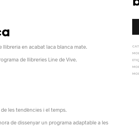
ca
 llibreria en acabat laca blanca mate.
CAT
MOB
grama de llibreries Line de Vive.
ETI
MOB
MO
 de les tendències i el temps.
l’hora de dissenyar un programa adaptable a les