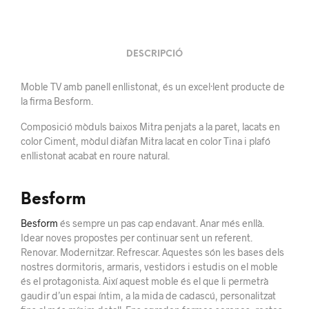
DESCRIPCIÓ
Moble TV amb panell enllistonat, és un excel·lent producte de
la firma Besform.
Composició mòduls baixos Mitra penjats a la paret, lacats en
color Ciment, mòdul diàfan Mitra lacat en color Tina i plafó
enllistonat acabat en roure natural.
Besform
Besform
és sempre un pas cap endavant. Anar més enllà.
Idear noves propostes per continuar sent un referent.
Renovar. Modernitzar. Refrescar. Aquestes són les bases dels
nostres dormitoris, armaris, vestidors i estudis on el moble
és el protagonista. Així aquest moble és el que li permetrà
gaudir d’un espai íntim, a la mida de cadascú, personalitzat