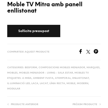
Moble TV Mitra amb panell
enllistonat
COMPARTEIX AQUEST PRODUCTE
CATEGORIES:
BESFORM
,
COMPOSICIONS MOBLES MENJADOR
,
MARQUES
,
MOBLES
,
MOBLES MENJADOR - LIVING - SALA ESTAR
,
MOBLES TV
ETIQUETES:
A MIDA
,
AMBIENT FUSTA
,
ATEMPORAL
,
ENLLISTONAT
,
IL·LUMINACIÓ LED
,
LACA
,
LACAT
,
LÍNIA RECTA
,
MOBLE
,
MODERN
,
MODULAR
PRODUCTE ANTERIOR
PRÒXIM PRODUCTE