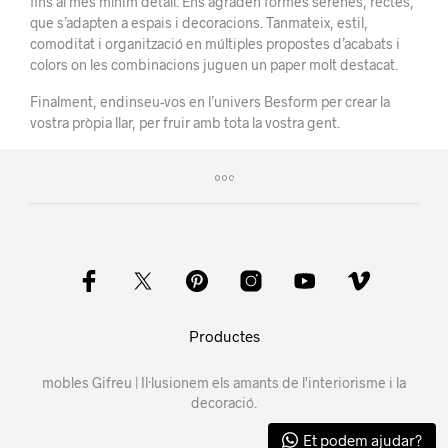
fins al més mínim detall. Ens agraden formes serenes, rectes,
que s’adapten a espais i decoracions. Tanmateix, estil,
comoditat i organització en múltiples propostes d’acabats i
colors on les combinacions juguen un paper molt destacat.
Finalment, endinseu-vos en l’univers Besform per crear la
vostra pròpia llar, per fruir amb tota la vostra gent.
Productes
mobles Gifreu | Il·lusionem els amants de l'interiorisme i la
decoració.
Et podem ajudar?