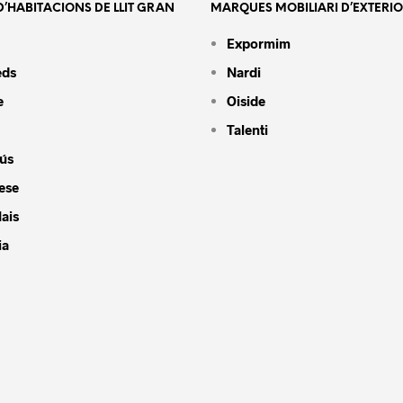
’HABITACIONS DE LLIT GRAN
MARQUES MOBILIARI D’EXTERI
Expormim
eds
Nardi
e
Oiside
Talenti
ús
ese
ais
ia