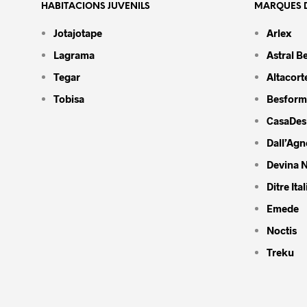
HABITACIONS JUVENILS
MARQUES D
Jotajotape
Arlex
Lagrama
Astral B
Tegar
Altacort
Tobisa
Besform
CasaDes
Dall’Agn
Devina N
Ditre Ital
Emede
Noctis
Treku