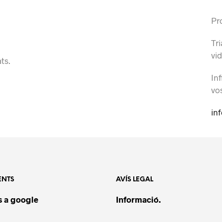
Pr
Tri
vid
ts.
Inf
vo
in
ENTS
AVÍS LEGAL
CAT
 a google
Informació.
ETI
MO