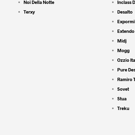
Noi Della Notte
Inclass 
Terxy
Desalto
Expormi
Extendo
Midj
Mogg
Ozzio Ita
Pure De
Ramiro 
Sovet
Stua
Treku