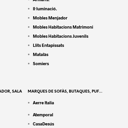
Il·luminació.
Mobles Menjador
Mobles Habitacions Matrimoni
Mobles Habitacions Juvenils
Llits Entapissats
Matalàs
Somiers
ADOR, SALA
MARQUES DE SOFÀS, BUTAQUES, PUF…
Aerre Italia
Atemporal
CasaDesús