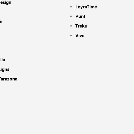
Design
LoyraTime
Punt
n
Treku
Vive
lia
signs
Tarazona