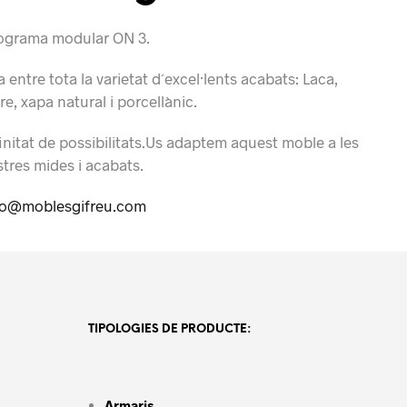
ograma modular ON 3.
a entre tota la varietat d´excel·lents acabats: Laca,
re, xapa natural i porcellànic.
initat de possibilitats.Us adaptem aquest moble a les
stres mides i acabats.
fo@moblesgifreu.com
TIPOLOGIES DE PRODUCTE:
EGORIES:
MOBLES
,
MOBLES TV
,
ON 3
,
VIVE
QUETES:
AMBIENT CLAR
,
AMBIENT TONS NEUTRES
,
ATEMPORAL
,
MODERN
,
DULAR
,
PARE
,
SENSE TIRADOR
,
VIVE
Armaris.