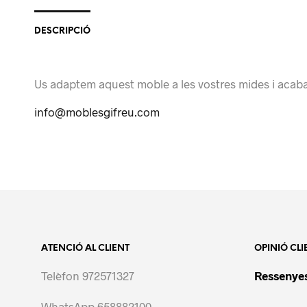
DESCRIPCIÓ
Us adaptem aquest moble a les vostres mides i acaba
info@moblesgifreu.com
ATENCIÓ AL CLIENT
OPINIÓ CLI
Telèfon 972571327
Ressenyes
WhatsApp 658882100