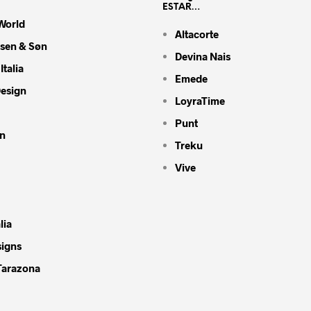
ESTAR…
World
Altacorte
nsen & Søn
Devina Nais
Italia
Emede
Design
LoyraTime
Punt
n
Treku
Vive
lia
signs
Tarazona