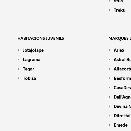
Stua
Treku
HABITACIONS JUVENILS
MARQUES D
Jotajotape
Arlex
Lagrama
Astral B
Tegar
Altacort
Tobisa
Besform
CasaDes
Dall’Agn
Devina N
Ditre Ital
Emede