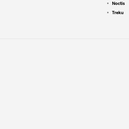
Noctis
Treku