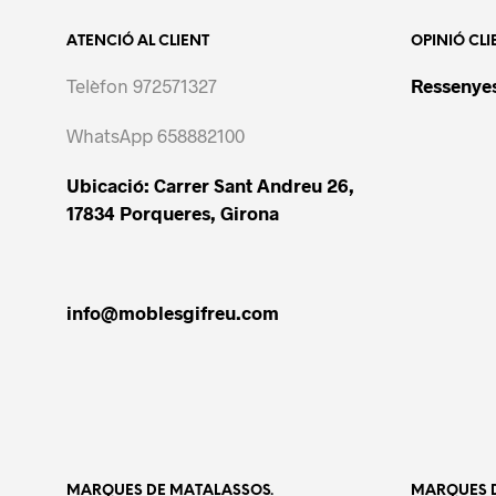
ATENCIÓ AL CLIENT
OPINIÓ CLI
Telèfon 972571327
Ressenyes
WhatsApp 658882100
Ubicació: Carrer Sant Andreu 26,
17834 Porqueres, Girona
info@moblesgifreu.com
MARQUES DE MATALASSOS.
MARQUES D