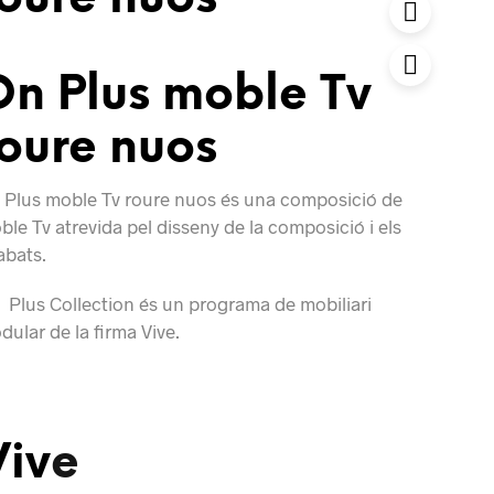
On Plus moble Tv
oure nuos
 Plus moble Tv roure nuos és una composició de
le Tv atrevida pel disseny de la composició i els
abats.
 Plus Collection és un programa de mobiliari
ular de la firma Vive.
Viv
e