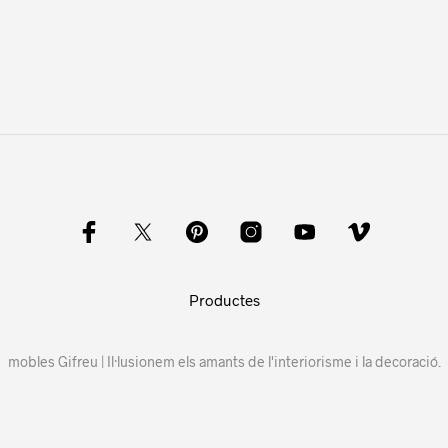
Productes
mobles Gifreu | Il·lusionem els amants de l'interiorisme i la decoració.