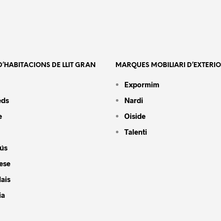
’HABITACIONS DE LLIT GRAN
MARQUES MOBILIARI D’EXTERI
Expormim
eds
Nardi
e
Oiside
Talenti
ús
ese
ais
ia