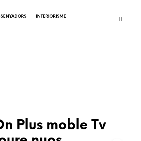
SSENYADORS
INTERIORISME
On Plus moble Tv
oure nuos