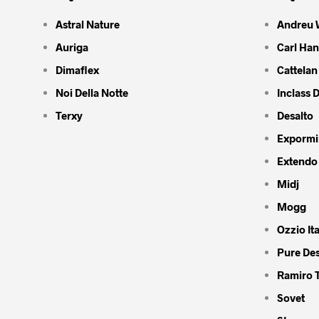
Astral Nature
Andreu 
Auriga
Carl Ha
Dimaflex
Cattelan 
Noi Della Notte
Inclass 
Terxy
Desalto
Expormi
Extendo
Midj
Mogg
Ozzio Ita
Pure De
Ramiro 
Sovet