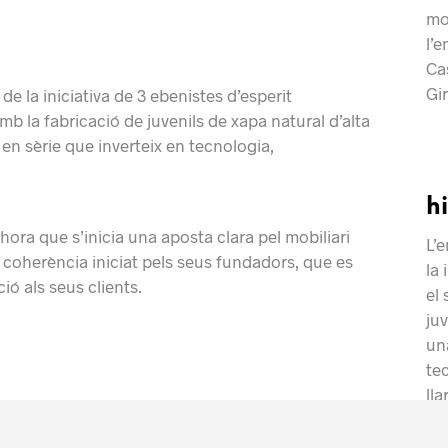
mob
l’
Cas
Gi
 la iniciativa de 3 ebenistes d’esperit
amb la fabricació de juvenils
de xapa
natural d’alta
 en sèrie que
inverteix
en tecnologia,
h
hora que s’inicia una aposta clara pel mobiliari
L’
i coherència iniciat pels seus
fundadors, que
es
la 
ció als seus
clients.
el 
ju
un
tec
llar