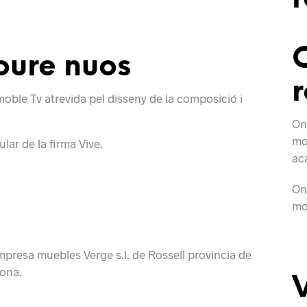
oure nuos
r
ble Tv atrevida pel disseny de la composició i
On
mob
ar de la firma Vive.
ac
On
mod
empresa muebles Verge s.l. de Rossell provincia de
rona.