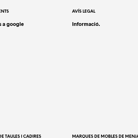
El
ENTS
AVÍS LEGAL
alh
co
 a google
Informació.
co
en 
cli
CAT
MOB
ETI
ROU
E TAULES I CADIRES
MARQUES DE MOBLES DE MENJ