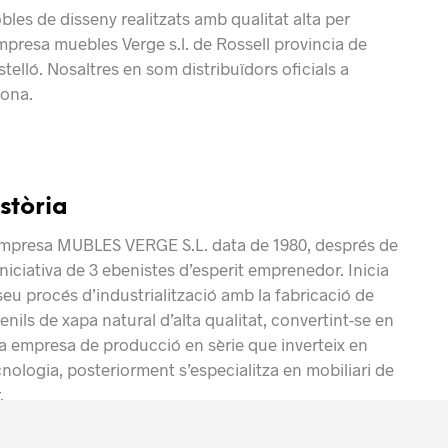
les de disseny realitzats amb qualitat alta per
empresa muebles Verge s.l. de Rossell provincia de
telló. Nosaltres en som distribuïdors oficials a
rona.
istòria
empresa MUBLES VERGE S.L. data de 1980, després de
iniciativa de 3 ebenistes d’esperit
emprenedor.
Inicia
seu procés d’industrialització amb la fabricació de
venils
de xapa
natural d’alta qualitat, convertint-se en
a empresa de producció en sèrie que
inverteix
en
nologia, posteriorment s’especialitza en mobiliari de
.