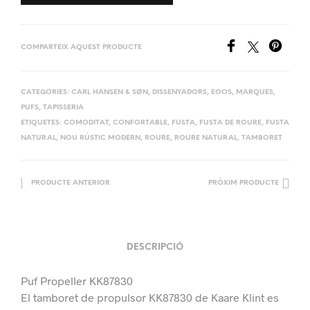
COMPARTEIX AQUEST PRODUCTE
CATEGORIES:
CARL HANSEN & SØN
,
DISSENYADORS
,
EOOS
,
MARQUES
,
PUFS
,
TAPISSERIA
ETIQUETES:
COMODITAT
,
CONFORTABLE
,
FUSTA
,
FUSTA DE ROURE
,
FUSTA
NATURAL
,
NOU RÚSTIC MODERN
,
ROURE
,
ROURE NATURAL
,
TAMBORET
PRODUCTE ANTERIOR
PRÒXIM PRODUCTE
DESCRIPCIÓ
Puf Propeller KK87830
El tamboret de propulsor KK87830 de Kaare Klint es