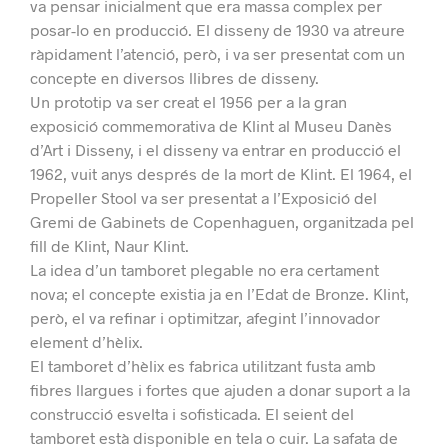
va pensar inicialment que era massa complex per
posar-lo en producció. El disseny de 1930 va atreure
ràpidament l’atenció, però, i va ser presentat com un
concepte en diversos llibres de disseny.
Un prototip va ser creat el 1956 per a la gran
exposició commemorativa de Klint al Museu Danès
d’Art i Disseny, i el disseny va entrar en producció el
1962, vuit anys després de la mort de Klint. El 1964, el
Propeller Stool va ser presentat a l’Exposició del
Gremi de Gabinets de Copenhaguen, organitzada pel
fill de Klint, Naur Klint.
La idea d’un tamboret plegable no era certament
nova; el concepte existia ja en l’Edat de Bronze. Klint,
però, el va refinar i optimitzar, afegint l’innovador
element d’hèlix.
El tamboret d’hèlix es fabrica utilitzant fusta amb
fibres llargues i fortes que ajuden a donar suport a la
construcció esvelta i sofisticada. El seient del
tamboret està disponible en tela o cuir. La safata de