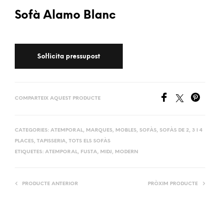
Sofà Alamo Blanc
COMPARTEIX AQUEST PRODUCTE
CATEGORIES:
ATEMPORAL
,
MARQUES
,
MOBLES
,
SOFÀS
,
SOFÀS DE 2, 3 I 4
PLACES
,
TAPISSERIA
,
TOTS ELS SOFÀS
ETIQUETES:
ATEMPORAL
,
FUSTA
,
MIDJ
,
MODERN
PRODUCTE ANTERIOR
PRÒXIM PRODUCTE