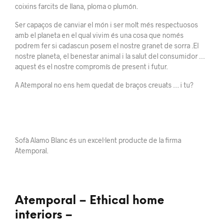
coixins farcits de llana, ploma o plumón.
Ser capaços de canviar el món i ser molt més respectuosos
amb el planeta en el qual vivim és una cosa que només
podrem fer si cadascun posem el nostre granet de sorra .El
nostre planeta, el benestar animal i la salut del consumidor …
aquest és el nostre compromís de present i futur.
A Atemporal no ens hem quedat de braços creuats … i tu?
Sofà Alamo Blanc és un excel·lent producte de la firma
Atemporal.
Atemporal – Ethical home
interiors –