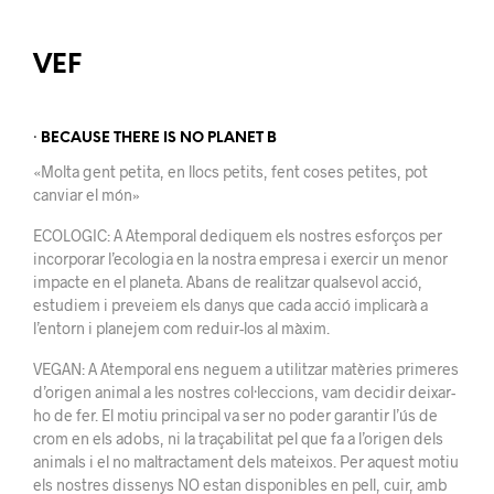
VEF
· BECAUSE THERE IS NO PLANET B
«Molta gent petita, en llocs petits, fent coses petites, pot
canviar el món»
ECOLOGIC: A Atemporal dediquem els nostres esforços per
incorporar l’ecologia en la nostra empresa i exercir un menor
impacte en el planeta. Abans de realitzar qualsevol acció,
estudiem i preveiem els danys que cada acció implicarà a
l’entorn i planejem com reduir-los al màxim.
VEGAN: A Atemporal ens neguem a utilitzar matèries primeres
d’origen animal a les nostres col·leccions, vam decidir deixar-
ho de fer. El motiu principal va ser no poder garantir l’ús de
crom en els adobs, ni la traçabilitat pel que fa a l’origen dels
animals i el no maltractament dels mateixos. Per aquest motiu
els nostres dissenys NO estan disponibles en pell, cuir, amb