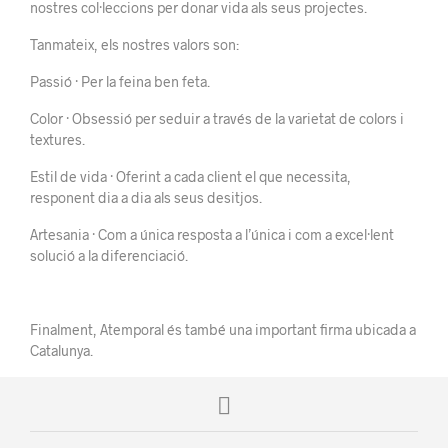
nostres col·leccions per donar vida als seus projectes.
Tanmateix, els nostres valors son:
Passió · Per la feina ben feta.
Color · Obsessió per seduir a través de la varietat de colors i
textures.
Estil de vida · Oferint a cada client el que necessita,
responent dia a dia als seus desitjos.
Artesania · Com a única resposta a l’única i com a excel·lent
solució a la diferenciació.
Finalment, Atemporal és també una important firma ubicada a
Catalunya.