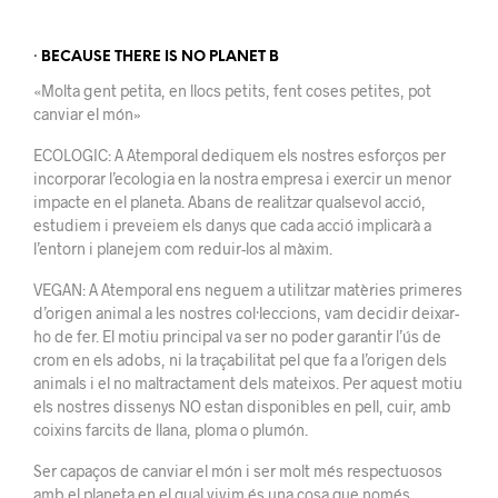
· BECAUSE THERE IS NO PLANET B
«Molta gent petita, en llocs petits, fent coses petites, pot
canviar el món»
ECOLOGIC: A Atemporal dediquem els nostres esforços per
incorporar l’ecologia en la nostra empresa i exercir un menor
impacte en el planeta. Abans de realitzar qualsevol acció,
estudiem i preveiem els danys que cada acció implicarà a
l’entorn i planejem com reduir-los al màxim.
VEGAN: A Atemporal ens neguem a utilitzar matèries primeres
d’origen animal a les nostres col·leccions, vam decidir deixar-
ho de fer. El motiu principal va ser no poder garantir l’ús de
crom en els adobs, ni la traçabilitat pel que fa a l’origen dels
animals i el no maltractament dels mateixos. Per aquest motiu
els nostres dissenys NO estan disponibles en pell, cuir, amb
coixins farcits de llana, ploma o plumón.
Ser capaços de canviar el món i ser molt més respectuosos
amb el planeta en el qual vivim és una cosa que només