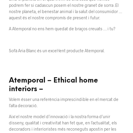
podrem fer si cadascun posem el nostre granet de sorra .El
nostre planeta, el benestar animal i la salut del consumidor …
aquest és el nostre compromís de present i futur.
A Atemporal no ens hem quedat de braços creuats … i tu?
Sofà Aria Blanc és un excel·lent producte Atemporal.
Atemporal – Ethical home
interiors –
Volem ésser una referència imprescindible en el mercat de
l’alta decoració.
Així el nostre model d’innovació i la nostra forma d’unir
disseny, qualitat i creativitat han fet que, en l’actualitat, els
decoradors i interioristes més reconeguts apostin per les