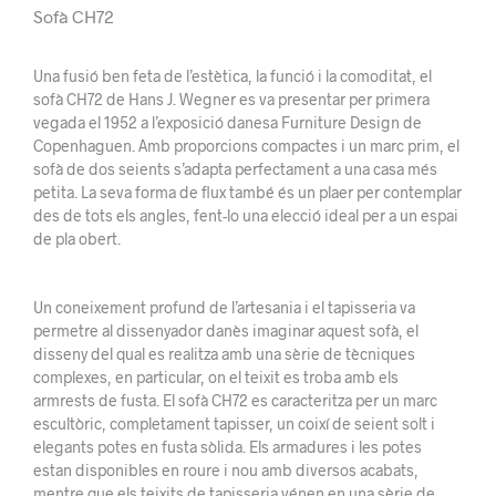
Sofà CH72
Una fusió ben feta de l’estètica, la funció i la comoditat, el
sofà CH72 de Hans J. Wegner es va presentar per primera
vegada el 1952 a l’exposició danesa Furniture Design de
Copenhaguen. Amb proporcions compactes i un marc prim, el
sofà de dos seients s’adapta perfectament a una casa més
petita. La seva forma de flux també és un plaer per contemplar
des de tots els angles, fent-lo una elecció ideal per a un espai
de pla obert.
Un coneixement profund de l’artesania i el tapisseria va
permetre al dissenyador danès imaginar aquest sofà, el
disseny del qual es realitza amb una sèrie de tècniques
complexes, en particular, on el teixit es troba amb els
armrests de fusta. El sofà CH72 es caracteritza per un marc
escultòric, completament tapisser, un coixí de seient solt i
elegants potes en fusta sòlida. Els armadures i les potes
estan disponibles en roure i nou amb diversos acabats,
mentre que els teixits de tapisseria vénen en una sèrie de