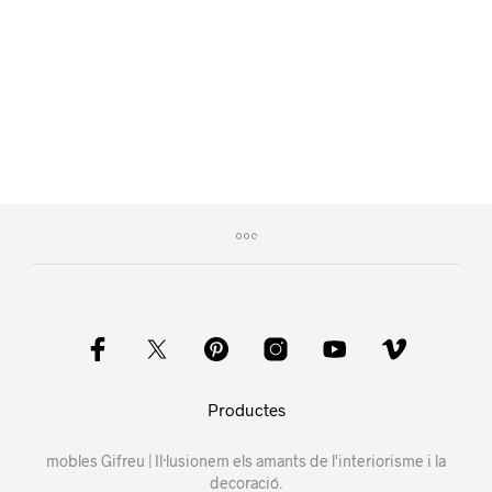
Productes
mobles Gifreu | Il·lusionem els amants de l'interiorisme i la
decoració.