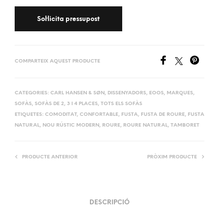
COMPARTEIX AQUEST PRODUCTE
CATEGORIES:
CARL HANSEN & SØN
,
DISSENYADORS
,
EOOS
,
MARQUES
,
SOFÀS
,
SOFÀS DE 2, 3 I 4 PLACES
,
TOTS ELS SOFÀS
ETIQUETES:
COMODITAT
,
CONFORTABLE
,
FUSTA
,
FUSTA DE ROURE
,
FUSTA
NATURAL
,
NOU RÚSTIC MODERN
,
ROURE
,
ROURE NATURAL
,
TAMBORET
PRODUCTE ANTERIOR
PRÒXIM PRODUCTE
DESCRIPCIÓ