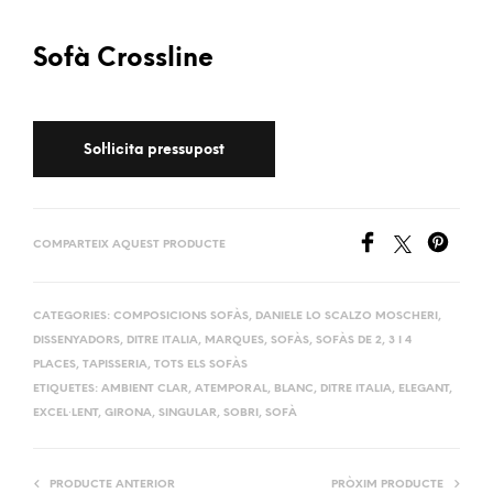
Sofà Crossline
COMPARTEIX AQUEST PRODUCTE
CATEGORIES:
COMPOSICIONS SOFÀS
,
DANIELE LO SCALZO MOSCHERI
,
DISSENYADORS
,
DITRE ITALIA
,
MARQUES
,
SOFÀS
,
SOFÀS DE 2, 3 I 4
PLACES
,
TAPISSERIA
,
TOTS ELS SOFÀS
ETIQUETES:
AMBIENT CLAR
,
ATEMPORAL
,
BLANC
,
DITRE ITALIA
,
ELEGANT
,
EXCEL·LENT
,
GIRONA
,
SINGULAR
,
SOBRI
,
SOFÀ
PRODUCTE ANTERIOR
PRÒXIM PRODUCTE