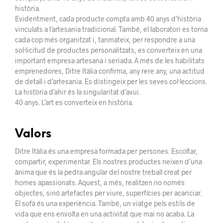
història.
Evidentment, cada producte compta amb 40 anys d’història
vinculats a l’artesania tradicional. També, el laboratori es torna
cada cop més organitzat i, tanmateix, per respondre a una
sol·licitud de productes personalitzats, es converteix en una
important empresa artesana i seriada. A més de les habilitats
emprenedores, Ditre Itàlia confirma, any rere any, una actitud
de detall i d’artesania. Es distingeix per les seves col·leccions.
La història d’ahir és la singularitat d’avui.
40 anys. L’art es converteix en història.
Valors
Ditre Itàlia és una empresa formada per persones. Escoltar,
compartir, experimentar. Els nostres productes neixen d’una
ànima que és la pedra angular del nostre treball creat per
homes apassionats. Aquest, a més, realitzen no només
objectes, sinó artefactes per viure, superfícies per acariciar.
El sofà és una experiència. També, un viatge pels estils de
vida que ens envolta en una activitat que mai no acaba. La