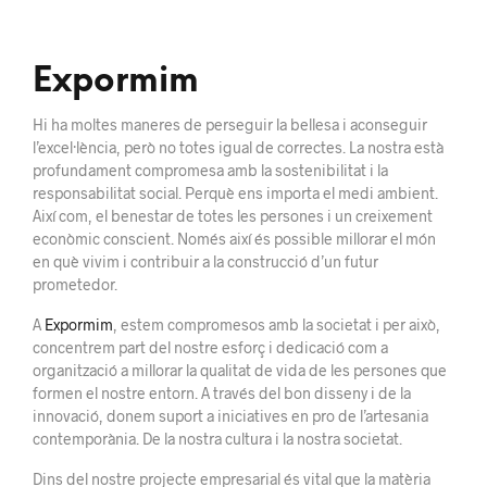
Expormim
Hi ha moltes maneres de perseguir la bellesa i aconseguir
l’excel·lència, però no totes igual de correctes. La nostra està
profundament compromesa amb la sostenibilitat i la
responsabilitat social. Perquè ens importa el medi ambient.
Així com, el benestar de totes les persones i un creixement
econòmic conscient. Només així és possible millorar el món
en què vivim i contribuir a la construcció d’un futur
prometedor.
A
Expormim
, estem compromesos amb la societat i per això,
concentrem part del nostre esforç i dedicació com a
organització a millorar la qualitat de vida de les persones que
formen el nostre entorn. A través del bon disseny i de la
innovació, donem suport a iniciatives en pro de l’artesania
contemporània. De la nostra cultura i la nostra societat.
Dins del nostre projecte empresarial és vital que la matèria