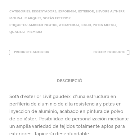
CATEGORIES:
DISSENYADORS
,
EXPORMIM
,
EXTERIOR
,
LIEVORE ALTHERR
MOLINA
,
MARQUES
,
SOFÀS EXTERIOR
ETIQUETES:
AMBIENT NEUTRE
,
ATEMPORAL
,
CÀLID
,
POTES METALL
,
QUALITAT PREMIUM
PRODUCTE ANTERIOR
PRÒXIM PRODUCTE
DESCRIPCIÓ
Sofà d’exterior Livit gaudeix d’una estructura en
perfilería de aluminio de alta resistencia y patas en
inyección de aluminio, acabado en pintura de polvo
de poliéster. Posibilidad de personalización mediante
un amplia variedad de tejidos totalmente aptos para
exteriores. Tapicería desenfundable.