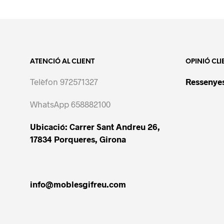
ATENCIÓ AL CLIENT
OPINIÓ CLI
Telèfon 972571327
Ressenyes
WhatsApp 658882100
Ubicació: Carrer Sant Andreu 26,
17834 Porqueres, Girona
info@moblesgifreu.com