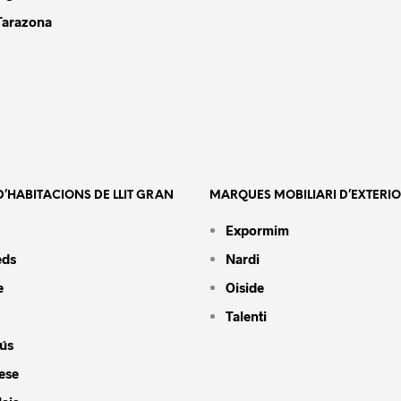
Tarazona
’HABITACIONS DE LLIT GRAN
MARQUES MOBILIARI D’EXTERI
Expormim
eds
Nardi
e
Oiside
Talenti
ús
ese