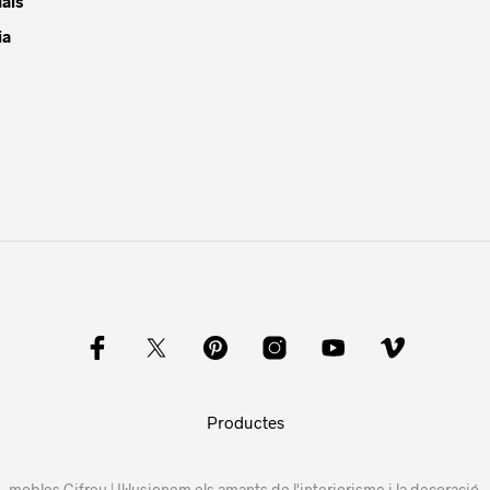
ais
ia
Productes
mobles Gifreu | Il·lusionem els amants de l'interiorisme i la decoració.