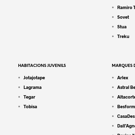
Ramiro 
Sovet
Stua
Treku
HABITACIONS JUVENILS
MARQUES D
Jotajotape
Arlex
Lagrama
Astral B
Tegar
Altacort
Tobisa
Besform
CasaDes
Dall’Agn