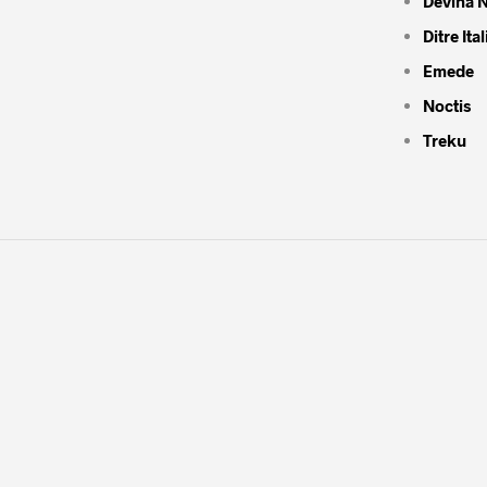
Devina N
Ditre Ital
Emede
Noctis
Treku