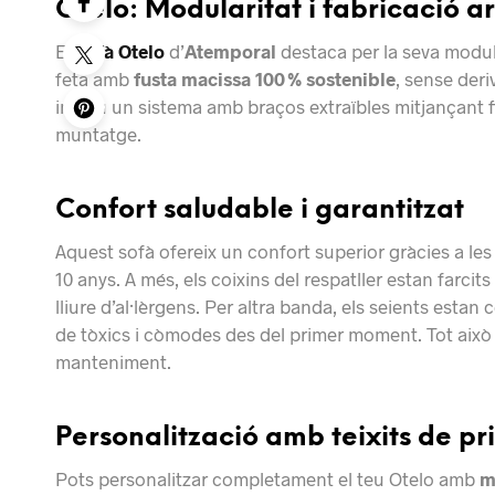
Otelo: Modularitat i fabricació a
El
Sofà Otelo
d’
Atemporal
destaca per la seva modula
feta amb
fusta macissa 100 % sostenible
, sense deri
inclou un sistema amb braços extraïbles mitjançant fix
muntatge
.
Confort saludable i garantitzat
Aquest sofà ofereix un confort superior gràcies a le
10 anys. A més, els coixins del respatller estan farcits
lliure d’al·lèrgens. Per altra banda, els seients est
de tòxics i còmodes des del primer moment
.
Tot això
manteniment.
Personalització amb teixits de pri
Pots personalitzar completament el teu Otelo amb
m