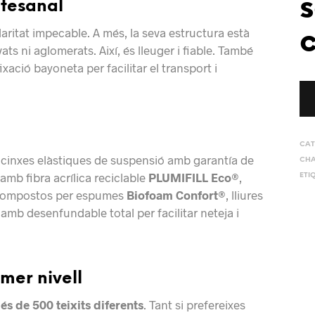
s
rtesanal
ritat impecable. A més, la seva estructura està
vats ni aglomerats. Així, és lleuger i fiable. També
ació bayoneta per facilitar el transport i
CAT
s cinxes elàstiques de suspensió amb garantí­a de
CHA
 amb fibra acrílica reciclable
PLUMIFILL Eco®
,
ETI
an compostos per espumes
Biofoam Confort®
, lliures
 amb desenfundable total per facilitar neteja i
mer nivell
és de 500 teixits diferents
. Tant si prefereixes