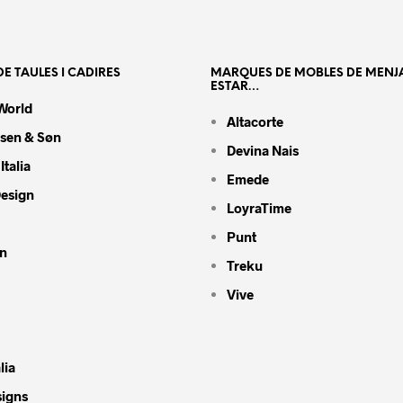
E TAULES I CADIRES
MARQUES DE MOBLES DE MENJ
ESTAR…
World
Altacorte
nsen & Søn
Devina Nais
Italia
Emede
Design
LoyraTime
Punt
n
Treku
Vive
lia
signs