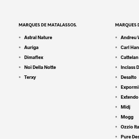
MARQUES DE MATALASSOS.
MARQUES D
Astral Nature
Andreu 
Auriga
Carl Ha
Dimaflex
Cattelan 
Noi Della Notte
Inclass 
Terxy
Desalto
Expormi
Extendo
Midj
Mogg
Ozzio Ita
Pure De