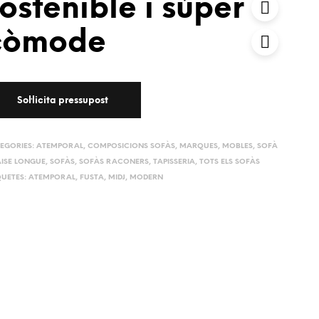
ostenible i súper
còmode
EGORIES:
ATEMPORAL
,
COMPOSICIONS SOFÀS
,
MARQUES
,
MOBLES
,
SOFÀ
ISE LONGUE
,
SOFÀS
,
SOFÀS RACONERS
,
TAPISSERIA
,
TOTS ELS SOFÀS
QUETES:
ATEMPORAL
,
FUSTA
,
MIDJ
,
MODERN