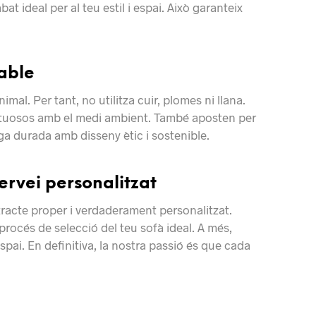
t ideal per al teu estil i espai. Això garanteix
sable
mal. Per tant, no utilitza cuir, plomes ni llana.
ectuosos amb el medi ambient. També aposten per
rga durada amb disseny ètic i sostenible.
 servei personalitzat
tracte proper i verdaderament personalitzat.
rocés de selecció del teu sofà ideal. A més,
espai. En definitiva, la nostra passió és que cada