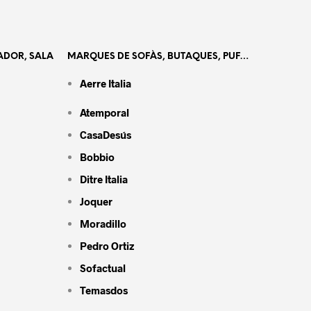
ADOR, SALA
MARQUES DE SOFÀS, BUTAQUES, PUF…
Aerre Italia
Atemporal
CasaDesús
Bobbio
Ditre Italia
Joquer
Moradillo
Pedro Ortiz
Sofactual
Temasdos