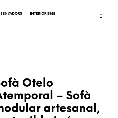
SSENYADORS
INTERIORISME
Sofà Otelo
Atemporal – Sofà
odular artesanal,