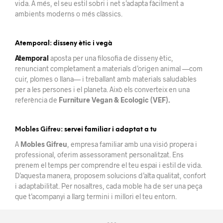
vida
.
A més, el seu estil sobri i net s’adapta fàcilment a
ambients moderns o més clàssics.
Atemporal: disseny ètic i vegà
Atemporal
aposta per una filosofia de disseny ètic,
renunciant completament a materials d’origen animal —com
cuir, plomes o llana— i treballant amb materials saludables
per a les persones i el planeta. Això els converteix en una
referència de
Furniture Vegan & Ecologic (VEF).
Mobles Gifreu
: servei familiar i adaptat a tu
A
Mobles Gifreu
, empresa familiar amb una visió propera i
professional, oferim assessorament personalitzat. Ens
prenem el temps per comprendre el teu espai i estil de vida.
D’aquesta manera, proposem solucions d’alta qualitat, confort
i adaptabilitat. Per nosaltres, cada moble ha de ser una peça
que t’acompanyi a llarg termini i millori el teu entorn.