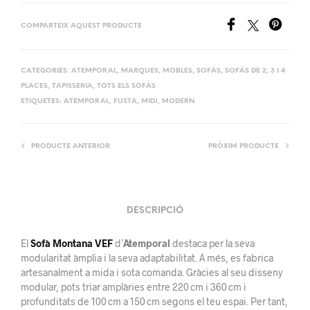
COMPARTEIX AQUEST PRODUCTE
CATEGORIES:
ATEMPORAL
,
MARQUES
,
MOBLES
,
SOFÀS
,
SOFÀS DE 2, 3 I 4
PLACES
,
TAPISSERIA
,
TOTS ELS SOFÀS
ETIQUETES:
ATEMPORAL
,
FUSTA
,
MIDJ
,
MODERN
PRODUCTE ANTERIOR
PRÒXIM PRODUCTE
DESCRIPCIÓ
El
Sofà Montana VEF
d’
Atemporal
destaca per la seva
modularitat àmplia i la seva adaptabilitat. A més, es fabrica
artesanalment a mida i sota comanda. Gràcies al seu disseny
modular, pots triar amplàries entre 220 cm i 360 cm i
profunditats de 100 cm a 150 cm segons el teu espai. Per tant,