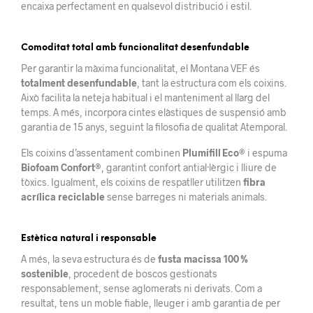
encaixa perfectament en qualsevol distribució i estil.
Comoditat total amb funcionalitat desenfundable
Per garantir la màxima funcionalitat, el Montana VEF és
totalment desenfundable
, tant la estructura com els coixins.
Això facilita la neteja habitual i el manteniment al llarg del
temps. A més, incorpora cintes elàstiques de suspensió amb
garantia de 15 anys, seguint la filosofia de qualitat Atemporal.
Els coixins d’assentament combinen
Plumifill Eco®
i espuma
Biofoam Confort®
, garantint confort antial·lèrgic i lliure de
tòxics. Igualment, els coixins de respatller utilitzen
fibra
acrílica reciclable
sense barreges ni materials animals
.
Estètica natural i responsable
A més, la seva estructura és de
fusta macissa 100 %
sostenible
, procedent de boscos gestionats
responsablement, sense aglomerats ni derivats. Com a
resultat, tens un moble fiable, lleuger i amb garantia de per