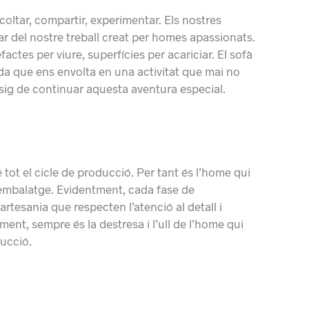
oltar, compartir, experimentar. Els nostres
r del nostre treball creat per homes apassionats.
actes per viure, superfícies per acariciar. El sofà
ida que ens envolta en una activitat que mai no
esig de continuar aquesta aventura especial.
ot el cicle de producció. Per tant és l’home qui
a l’embalatge. Evidentment, cada fase de
rtesania que respecten l’atenció al detall i
ent, sempre és la destresa i l’ull de l’home qui
ducció.