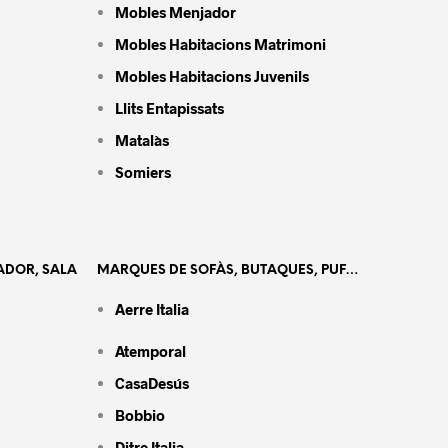
Mobles Menjador
Mobles Habitacions Matrimoni
Mobles Habitacions Juvenils
Llits Entapissats
Matalàs
Somiers
ADOR, SALA
MARQUES DE SOFÀS, BUTAQUES, PUF…
Aerre Italia
Atemporal
CasaDesús
Bobbio
Ditre Italia