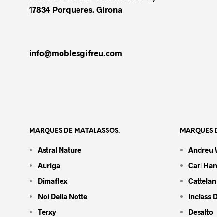
17834 Porqueres, Girona
info@moblesgifreu.com
MARQUES DE MATALASSOS.
MARQUES D
Astral Nature
Andreu 
Auriga
Carl Ha
Dimaflex
Cattelan 
Noi Della Notte
Inclass 
Terxy
Desalto