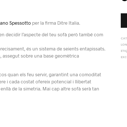
fano Spessotto
per la firma Ditre Italia.
en decidir l’aspecte del teu sofà però també com
CAT
LON
precisament, és un sistema de seients entapissats.
ETI
ble, assegut sobre una base geomètrica
EXC
 cos quan els feu servir, garantint una comoditat
re i cada costat ofereix potencial i llibertat
nllà de la simetria. Mai cap altre sofà serà tan