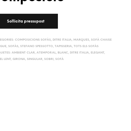
EGORIES:
COMPOSICIONS SOFÀS
,
DITRE ITALIA
,
MARQUES
,
SOFÀ CHAISE
GUE
,
SOFÀS
,
STEFANO SPESSOTTO
,
TAPISSERIA
,
TOTS ELS SOFÀS
QUETES:
AMBIENT CLAR
,
ATEMPORAL
,
BLANC
,
DITRE ITALIA
,
ELEGANT
,
EL·LENT
,
GIRONA
,
SINGULAR
,
SOBRI
,
SOFÀ