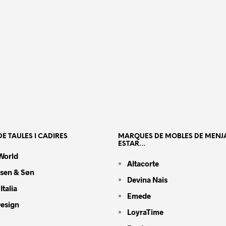
E TAULES I CADIRES
MARQUES DE MOBLES DE MENJ
ESTAR…
World
Altacorte
nsen & Søn
Devina Nais
Italia
Emede
Design
LoyraTime