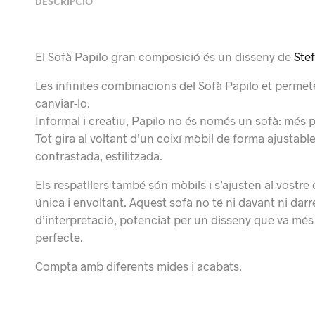
DESCRIPCIÓ
El Sofà Papilo gran composició és un disseny de
Ste
Les infinites combinacions del Sofà Papilo et permet
canviar-lo.
Informal i creatiu, Papilo no és només un sofà: més 
Tot gira al voltant d’un coixí mòbil de forma ajusta
contrastada, estilitzada.
Els respatllers també són mòbils i s’ajusten al vostre
única i envoltant. Aquest sofà no té ni davant ni darre
d’interpretació, potenciat per un disseny que va més e
perfecte.
Compta amb diferents mides i acabats.