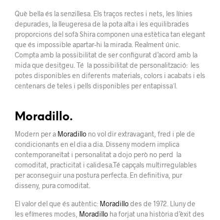
Què bella és la
senzillesa.
Els
traços rectes i nets, les línies
depurades, la lleugeresa
de la pota
alta i
les
equilibrades
proporcions del sofà Shira componen una estètica tan
elegant
que
és
impossible
apartar-hi la
mirada. Realment únic.
Compta amb la
possibilitat de ser
configurat d’acord
amb la
mida que desitgeu. Té
la
possibilitat
de personalització
: les
potes
disponibles en diferents
materials
, colors
i
acabats i
els
centenars de teles i pells disponibles per entapissa´l.
Moradillo.
Modern per a
Moradillo
no vol dir extravagant, fred i ple de
condicionants en el dia a dia. Disseny modern implica
contemporaneïtat i personalitat a dojo però no perd la
comoditat, practicitat i
calidesa.Té c
apçals
multirregulables
per aconseguir una
postura
perfecta.
En definitiva
, pur
disseny, pura
comoditat.
El valor
del que és autèntic:
Moradillo
d
es de 1972
.
Lluny
de
les
efímeres modes,
Moradillo
ha forjat
una història
d’èxit des