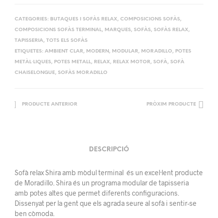
CATEGORIES:
BUTAQUES I SOFÀS RELAX
,
COMPOSICIONS SOFÀS
,
COMPOSICIONS SOFÀS TERMINAL
,
MARQUES
,
SOFÀS
,
SOFÀS RELAX
,
TAPISSERIA
,
TOTS ELS SOFÀS
ETIQUETES:
AMBIENT CLAR
,
MODERN
,
MODULAR
,
MORADILLO
,
POTES
METÀL·LIQUES
,
POTES METALL
,
RELAX
,
RELAX MOTOR
,
SOFÀ
,
SOFÀ
CHAISELONGUE
,
SOFÀS MORADILLO
PRODUCTE ANTERIOR
PRÒXIM PRODUCTE
DESCRIPCIÓ
Sofà relax Shira amb mòdul terminal és un excel·lent producte
de Moradillo. Shira és un programa modular de tapisseria
amb potes altes que permet diferents configuracions.
Dissenyat per la gent que els agrada seure al sofà i sentir-se
ben còmoda.