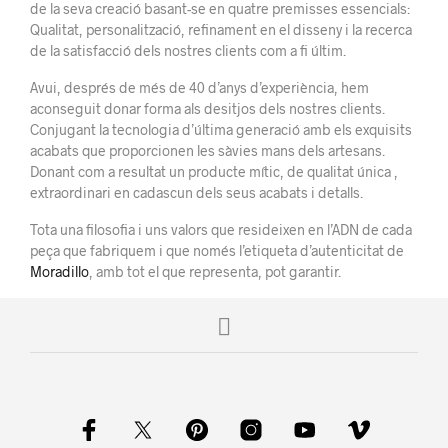
de la seva creació
basant-se
en quatre premisses essencials:
Qualitat
, personalització,
refinament en el disseny i la recerca
de la
satisfacció dels nostres
clients
com a fi
últim.
Avui,
després de més de
40 d’anys d’experiència, hem
aconseguit
donar forma als
desitjos dels nostres
clients.
Conjugant la tecnologia d’última
generació
amb els exquisits
acabats que
proporcionen
les sàvies mans dels
artesans
.
Donant com a resultat un
producte
mític
,
de qualitat única
,
extraordinari en
cadascun dels seus
acabats i detalls.
Tota una filosofia i uns valors que resideixen
en l’ADN
de cada
peça
que fabriquem
i
que només l’etiqueta d’autenticitat de
Moradillo
, amb tot
el que representa,
pot garantir.