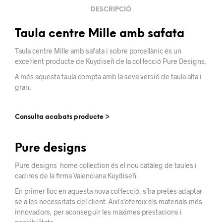
DESCRIPCIÓ
Taula centre Mille amb safata
Taula centre Mille amb safata i sobre porcellànic és un
excel·lent producte de Kuydiseñ de la col·lecció Pure Designs.
A més aquesta taula compta amb la seva versió de taula alta i
gran.
Consulta acabats producte >
Pure designs
Pure designs home collection és el nou catàleg de taules i
cadires de la firma Valenciana Kuydiseñ.
En primer lloc en aquesta nova col·lecció, s’ha
pretès
adaptar-
se a
les necessitats del client. Així s’ofereix els materials més
innovadors,
per aconseguir les màximes
prestacions
i