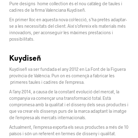
Pure designs home collection és el nou catàleg de taules i
cadires de la firma Valenciana Kuydiseñ.
En primer lloc en aquesta nova col·lecció, s’ha
pretès
adaptar-
se a
les necessitats del client. Així s’ofereix els materials més
innovadors,
per aconseguir les màximes
prestacions
i
possibilitats.
Kuydiseñ
Kuydiseñ va ser fundada el any 2012 en La Font de la Figuera
província de València. Pun on es començà a fabricar les
primeres taules i cadires de l’empresa.
A l’any 2014, a causa de la constant evolució del mercat, la
companyia va començar una transformació total. Està
compromesa amb la qualitat i el disseny dels seus productes i
que va crear els dissenys purs de la marca adaptant la imatge
de l’empresa als mercats internacionals.
Actualment, l’empresa exporta els seus productes a més de 10
països i són un referent en termes de disseny i qualitat.