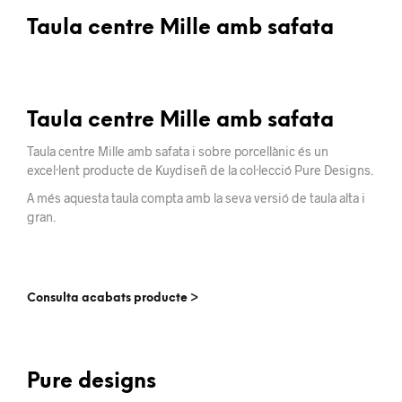
Taula centre Mille amb safata
Taula centre Mille amb safata
Taula centre Mille amb safata i sobre porcellànic és un
excel·lent producte de Kuydiseñ de la col·lecció Pure Designs.
A més aquesta taula compta amb la seva versió de taula alta i
gran.
Consulta acabats producte >
Pure designs