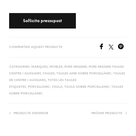
COMPARTEIX AQUEST PRODUCTE
CATEGORIES:
MARQUES
,
MOBLES
,
PURE DESIGNS
,
PURE DESIGNS TAULES
CENTRE I AUXILIARS
,
TAULES
,
TAULES AMB SOBRE PORCELLÀNIC
,
TAULES
DE CENTRE I AUXILIARS
,
TOTES LES TAULES
ETIQUETES:
PORCELLÀNIC
,
TAULA
,
TAULA SOBRE PORCELLÀNIC
,
TAULES
SOBRE PORCELLÀNIC
PRODUCTE ANTERIOR
PRÒXIM PRODUCTE