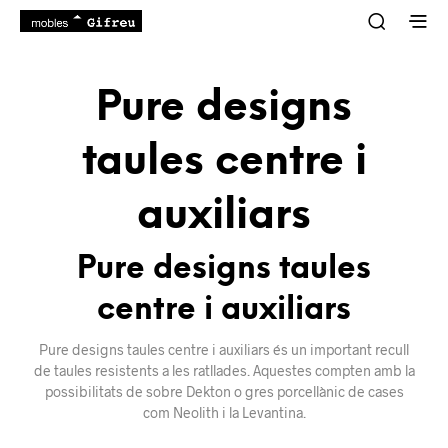
Pure designs
taules centre i
auxiliars
Pure designs taules
centre i auxiliars
Pure designs taules centre i auxiliars és un important recull
de taules resistents a les ratllades. Aquestes compten amb la
possibilitats de sobre Dekton o gres porcellànic de cases
com Neolith i la Levantina.