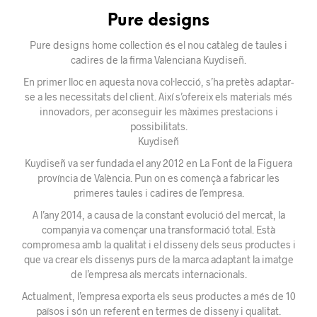
Pure designs
Pure designs home collection és el nou catàleg de taules i
cadires de la firma Valenciana Kuydiseñ.
En primer lloc en aquesta nova col·lecció, s’ha pretès adaptar-
se a les necessitats del client. Així s’ofereix els materials més
innovadors, per aconseguir les màximes prestacions i
possibilitats.
Kuydiseñ
Kuydiseñ va ser fundada el any 2012 en La Font de la Figuera
província de València. Pun on es començà a fabricar les
primeres taules i cadires de l’empresa.
A l’any 2014, a causa de la constant evolució del mercat, la
companyia va començar una transformació total. Està
compromesa amb la qualitat i el disseny dels seus productes i
que va crear els dissenys purs de la marca adaptant la imatge
de l’empresa als mercats internacionals.
Actualment, l’empresa exporta els seus productes a més de 10
països i són un referent en termes de disseny i qualitat.