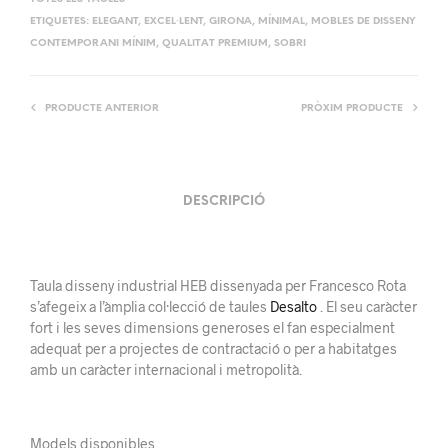
ETIQUETES:
ELEGANT
,
EXCEL·LENT
,
GIRONA
,
MÍNIMAL
,
MOBLES DE DISSENY
CONTEMPORANI MÍNIM
,
QUALITAT PREMIUM
,
SOBRI
PRODUCTE ANTERIOR
PRÒXIM PRODUCTE
DESCRIPCIÓ
Taula disseny industrial HEB dissenyada per Francesco Rota
s’afegeix a l’àmplia col·lecció de taules
Desalto
. El seu caràcter
fort i les seves dimensions generoses el fan especialment
adequat per a projectes de contractació o per a habitatges
amb un caràcter internacional i metropolità.
Models disponibles