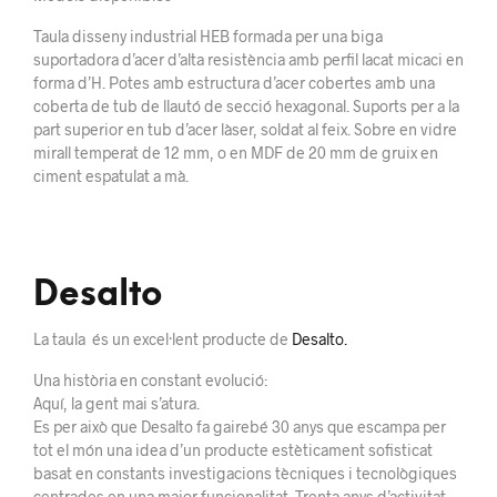
Taula disseny industrial HEB formada per una biga
suportadora d’acer d’alta resistència amb perfil lacat micaci en
forma d’H. Potes amb estructura d’acer cobertes amb una
coberta de tub de llautó de secció hexagonal. Suports per a la
part superior en tub d’acer làser, soldat al feix. Sobre en vidre
mirall temperat de 12 mm, o en MDF de 20 mm de gruix en
ciment espatulat a mà.
Desalto
La taula és un excel·lent producte de
Desalto.
Una història en constant evolució:
Aquí, la gent mai s’atura.
Es per això que Desalto fa gairebé 30 anys que escampa per
tot el món una idea d’un producte estèticament sofisticat
basat en constants investigacions tècniques i tecnològiques
centrades en una major funcionalitat. Trenta anys d’activitat