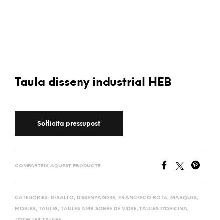
Taula disseny industrial HEB
COMPARTEIX AQUEST PRODUCTE
CATEGORIES:
DESALTO
,
DISSENYADORS
,
FRANCESCO ROTA
,
MARQUES
,
MOBLES
,
TAULES
,
TAULES AMB SOBRE DE VIDRE
,
TAULES D'OFICINA
,
TOTES LES TAULES