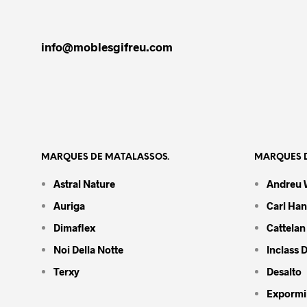
info@moblesgifreu.com
MARQUES DE MATALASSOS.
MARQUES D
Astral Nature
Andreu 
Auriga
Carl Ha
Dimaflex
Cattelan 
Noi Della Notte
Inclass 
Terxy
Desalto
Expormi