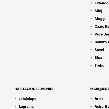
Extendo
Midj
Mogg
Ozzio Ita
Pure De
Ramiro 
Sovet
Stua
Treku
HABITACIONS JUVENILS
MARQUES D
Jotajotape
Arlex
Lagrama
Astral B