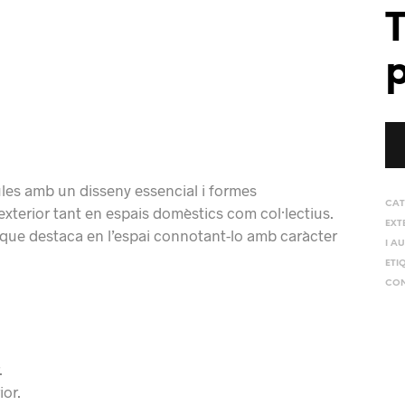
T
p
ules amb un disseny essencial i formes
CAT
 exterior tant en espais domèstics com col·lectius.
EXT
a que destaca en l’espai connotant-lo amb caràcter
I AU
ETI
CON
.
ior.