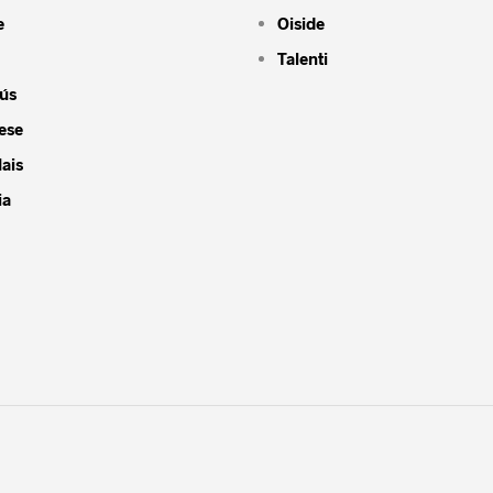
e
Oiside
Talenti
ús
ese
ais
ia