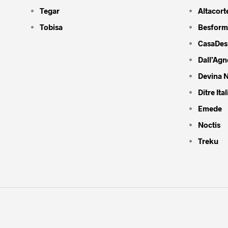
Tegar
Altacort
Tobisa
Besform
CasaDes
Dall’Agn
Devina N
Ditre Ital
Emede
Noctis
Treku