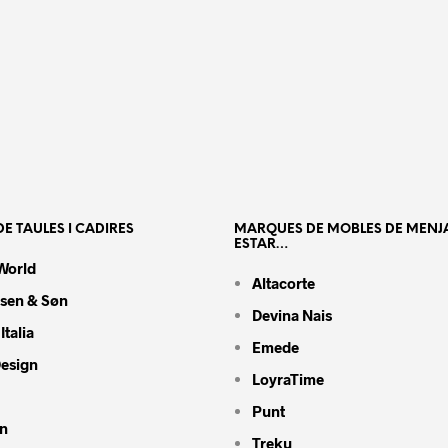
E TAULES I CADIRES
MARQUES DE MOBLES DE MENJ
ESTAR…
World
Altacorte
nsen & Søn
Devina Nais
Italia
Emede
Design
LoyraTime
Punt
n
Treku