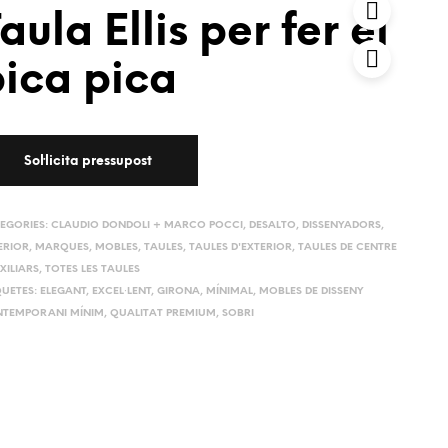
aula Ellis per fer el
ica pica
EGORIES:
CLAUDIO DONDOLI + MARCO POCCI
,
DESALTO
,
DISSENYADORS
,
ERIOR
,
MARQUES
,
MOBLES
,
TAULES
,
TAULES D'EXTERIOR
,
TAULES DE CENTRE
XILIARS
,
TOTES LES TAULES
QUETES:
ELEGANT
,
EXCEL·LENT
,
GIRONA
,
MÍNIMAL
,
MOBLES DE DISSENY
TEMPORANI MÍNIM
,
QUALITAT PREMIUM
,
SOBRI