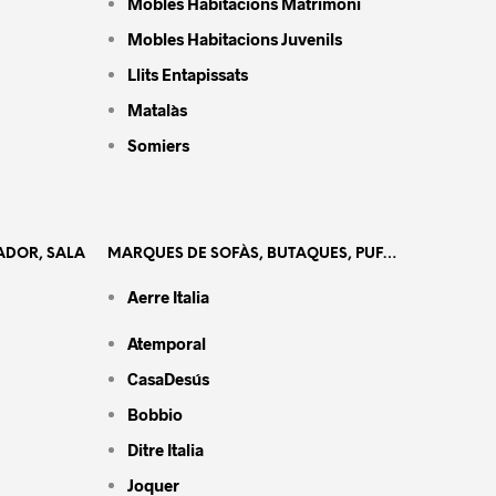
Mobles Habitacions Matrimoni
Mobles Habitacions Juvenils
Llits Entapissats
Matalàs
Somiers
ADOR, SALA
MARQUES DE SOFÀS, BUTAQUES, PUF…
Aerre Italia
Atemporal
CasaDesús
Bobbio
Ditre Italia
Joquer