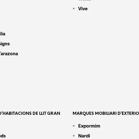
Vive
lia
signs
Tarazona
’HABITACIONS DE LLIT GRAN
MARQUES MOBILIARI D’EXTERI
Expormim
eds
Nardi