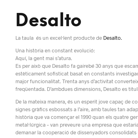
Desalto
La taula és un excel·lent producte de
Desalto.
Una història en constant evolució:
Aquí, la gent mai s’atura.
Es per això que Desalto fa gairebé 30 anys que esca
estèticament sofisticat basat en constants investig
major funcionalitat. Trenta anys d’activitat convert
freqüentada. D’ambdues dimensions, Desalto es titul
De la mateixa manera, és un esperit jove capaç de c
signes gràfics esbossats a l’aire, amb taules tan ad
història que va començar el 1990 quan els quatre ge
metal·lúrgica – van preveure una empresa que estaria m
demanar la cooperació de dissenyadors consolidats