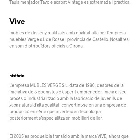
Taula menjador Tavole acabat Vintage és extremada i pràctica.
Viv
e
mobles de disseny realitzats amb qualitat alta per l’empresa
muebles Verge s.l. de Rossell provincia de Castelló. Nosaltres
en som distribuïdors oficials a Girona.
història
L’empresa MUBLES VERGE S.L. data de 1980, després de la
iniciativa de 3 ebenistes d’esperit
emprenedor.
Inicia el seu
procés d’industrialització amb la fabricació de juvenils
de
xapa
natural d’alta qualitat, convertint-se en una empresa de
producció en sèrie que
inverteix
en tecnologia,
posteriorment s’especialitza en mobiliari de llar.
El 2005 es
produeix la
transició amb la marca VIVE, alhora que