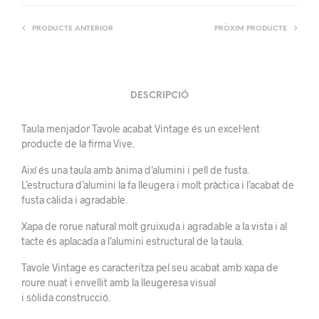
PRODUCTE ANTERIOR
PRÒXIM PRODUCTE
DESCRIPCIÓ
Taula menjador Tavole acabat Vintage és un excel·lent
producte de la firma Vive.
Així és una taula amb ànima d’alumini i pell de fusta.
L’estructura d’alumini la fa lleugera i molt pràctica i l’acabat de
fusta càlida i agradable.
Xapa de rorue natural molt gruixuda i agradable a la vista i al
tacte és aplacada a l’alumini estructural de la taula.
Tavole Vintage es caracteritza pel seu acabat amb xapa de
roure nuat i envellit amb la lleugeresa visual
i sòlida construcció.