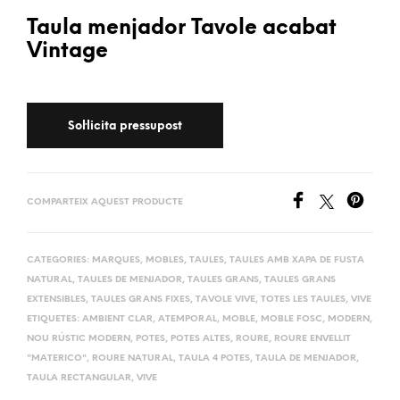
Taula menjador Tavole acabat
Vintage
COMPARTEIX AQUEST PRODUCTE
CATEGORIES:
MARQUES
,
MOBLES
,
TAULES
,
TAULES AMB XAPA DE FUSTA
NATURAL
,
TAULES DE MENJADOR
,
TAULES GRANS
,
TAULES GRANS
EXTENSIBLES
,
TAULES GRANS FIXES
,
TAVOLE VIVE
,
TOTES LES TAULES
,
VIVE
ETIQUETES:
AMBIENT CLAR
,
ATEMPORAL
,
MOBLE
,
MOBLE FOSC
,
MODERN
,
NOU RÚSTIC MODERN
,
POTES
,
POTES ALTES
,
ROURE
,
ROURE ENVELLIT
"MATERICO"
,
ROURE NATURAL
,
TAULA 4 POTES
,
TAULA DE MENJADOR
,
TAULA RECTANGULAR
,
VIVE