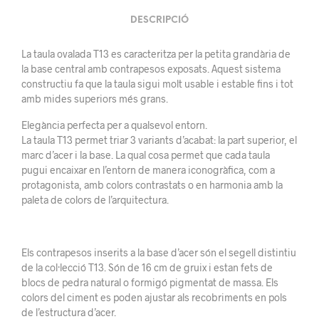
DESCRIPCIÓ
La taula ovalada T13 es caracteritza per la petita grandària de
la base central amb contrapesos exposats. Aquest sistema
constructiu fa que la taula sigui molt usable i estable fins i tot
amb mides superiors més grans.
Elegància perfecta per a qualsevol entorn.
La taula T13 permet triar 3 variants d’acabat: la part superior, el
marc d’acer i la base. La qual cosa permet que cada taula
pugui encaixar en l’entorn de manera iconogràfica, com a
protagonista, amb colors contrastats o en harmonia amb la
paleta de colors de l’arquitectura.
Els contrapesos inserits a la base d’acer són el segell distintiu
de la col·lecció T13. Són de 16 cm de gruix i estan fets de
blocs de pedra natural o formigó pigmentat de massa. Els
colors del ciment es poden ajustar als recobriments en pols
de l’estructura d’acer.