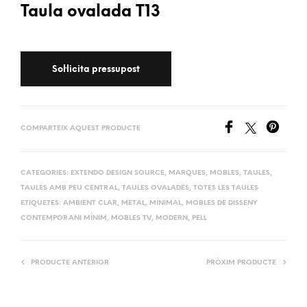
Taula ovalada T13
COMPARTEIX AQUEST PRODUCTE
CATEGORIES:
EXTENDO DESIGN SOURCE
,
MARQUES
,
MOBLES
,
TAULES
,
TAULES AMB PEU CENTRAL
,
TAULES OVALADES
,
TOTES LES TAULES
ETIQUETES:
AMBIENT CLAR
,
METAL
,
MÍNIMAL
,
MOBLES DE DISSENY
CONTEMPORANI MÍNIM
,
MOBLES TV
,
MODERN
,
PELL
PRODUCTE ANTERIOR
PRÒXIM PRODUCTE