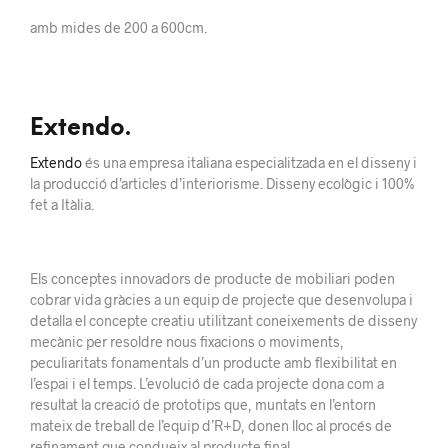
amb mides de 200 a 600cm.
Extendo.
Extendo
és una empresa italiana especialitzada en el disseny i
la producció d’articles d’interiorisme.
Disseny ecològic
i 100%
fet a Itàlia.
Els conceptes innovadors de producte de mobiliari poden
cobrar vida gràcies a un equip de projecte que desenvolupa i
detalla el concepte creatiu utilitzant coneixements de disseny
mecànic per resoldre nous fixacions o moviments,
peculiaritats fonamentals d’un producte amb flexibilitat en
l’espai i el temps. L’evolució de cada projecte dona com a
resultat la creació de prototips que, muntats en l’entorn
mateix de treball de l’equip d’R+D, donen lloc al procés de
refinament que condueix al producte final.