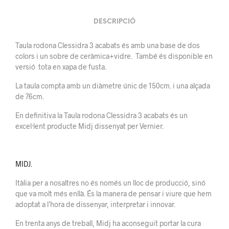
DESCRIPCIÓ
Taula rodona Clessidra 3 acabats és amb una base de dos
colors i un sobre de ceràmica+vidre. També és disponible en
versió tota en xapa de fusta.
La taula compta amb un diàmetre únic de 150cm. i una alçada
de 76cm.
En definitiva la Taula rodona Clessidra 3 acabats és un
excel·lent producte Midj dissenyat per Vernier.
MIDJ.
Itàlia per a nosaltres no és només un lloc de producció, sinó
que va molt més enllà. És la manera de pensar i viure que hem
adoptat a l’hora de dissenyar, interpretar i innovar.
En trenta anys de treball, Midj ha aconseguit portar la cura