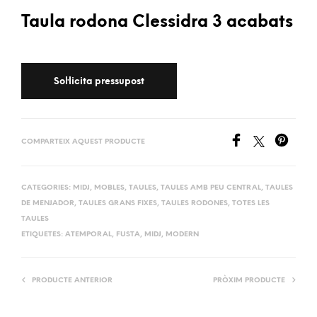
Taula rodona Clessidra 3 acabats
COMPARTEIX AQUEST PRODUCTE
CATEGORIES:
MIDJ
,
MOBLES
,
TAULES
,
TAULES AMB PEU CENTRAL
,
TAULES
DE MENJADOR
,
TAULES GRANS FIXES
,
TAULES RODONES
,
TOTES LES
TAULES
ETIQUETES:
ATEMPORAL
,
FUSTA
,
MIDJ
,
MODERN
PRODUCTE ANTERIOR
PRÒXIM PRODUCTE