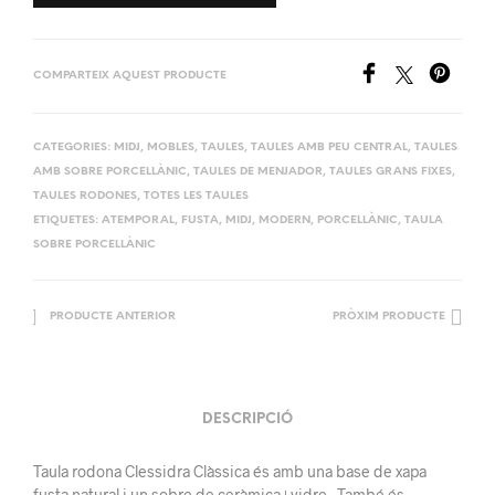
COMPARTEIX AQUEST PRODUCTE
CATEGORIES:
MIDJ
,
MOBLES
,
TAULES
,
TAULES AMB PEU CENTRAL
,
TAULES
AMB SOBRE PORCELLÀNIC
,
TAULES DE MENJADOR
,
TAULES GRANS FIXES
,
TAULES RODONES
,
TOTES LES TAULES
ETIQUETES:
ATEMPORAL
,
FUSTA
,
MIDJ
,
MODERN
,
PORCELLÀNIC
,
TAULA
SOBRE PORCELLÀNIC
PRODUCTE ANTERIOR
PRÒXIM PRODUCTE
DESCRIPCIÓ
Taula rodona Clessidra Clàssica és amb una base de xapa
fusta natural i un sobre de ceràmica+vidre. També és