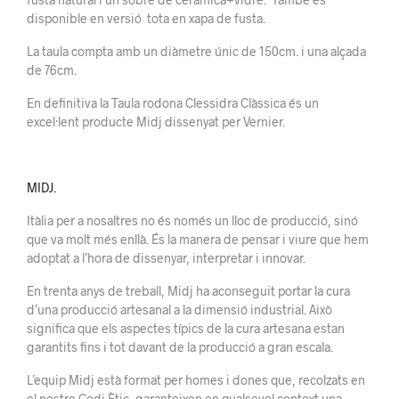
disponible en versió tota en xapa de fusta.
La taula compta amb un diàmetre únic de 150cm. i una alçada
de 76cm.
En definitiva la Taula rodona Clessidra Clàssica és un
excel·lent producte Midj dissenyat per Vernier.
MIDJ.
Itàlia per a nosaltres no és només un lloc de producció, sinó
que va molt més enllà. És la manera de pensar i viure que hem
adoptat a l’hora de dissenyar, interpretar i innovar.
En trenta anys de treball, Midj ha aconseguit portar la cura
d’una producció artesanal a la dimensió industrial. Això
significa que els aspectes típics de la cura artesana estan
garantits fins i tot davant de la producció a gran escala.
L’equip Midj està format per homes i dones que, recolzats en
el nostre Codi Ètic, garanteixen en qualsevol context una