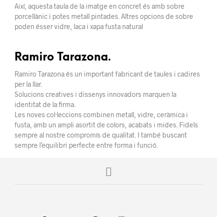
Així, aquesta taula de la imatge en concret és amb sobre
porcellànic i potes metall pintades. Altres opcions de sobre
poden ésser vidre, laca i xapa fusta natural
Ramiro Tarazona.
Ramiro Tarazona és un important fabricant de taules i cadires
per la llar.
Solucions creatives i dissenys innovadors marquen la
identitat de la firma.
Les noves col·leccions combinen metall, vidre, ceràmica i
fusta, amb un ampli asortit de colors, acabats i mides. Fidels
sempre al nostre compromís de qualitat. I també buscant
sempre l’equilibri perfecte entre forma i funció.