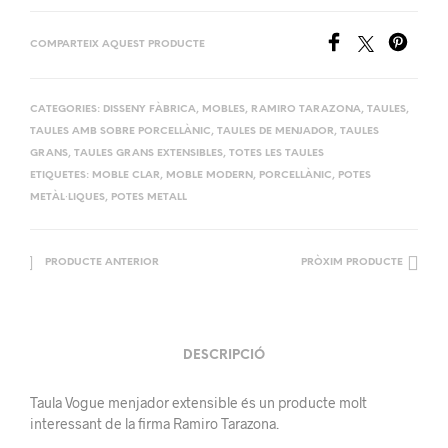
COMPARTEIX AQUEST PRODUCTE
CATEGORIES:
DISSENY FÀBRICA
,
MOBLES
,
RAMIRO TARAZONA
,
TAULES
,
TAULES AMB SOBRE PORCELLÀNIC
,
TAULES DE MENJADOR
,
TAULES
GRANS
,
TAULES GRANS EXTENSIBLES
,
TOTES LES TAULES
ETIQUETES:
MOBLE CLAR
,
MOBLE MODERN
,
PORCELLÀNIC
,
POTES
METÀL·LIQUES
,
POTES METALL
PRODUCTE ANTERIOR
PRÒXIM PRODUCTE
DESCRIPCIÓ
Taula Vogue menjador extensible és un producte molt
interessant de la firma Ramiro Tarazona.