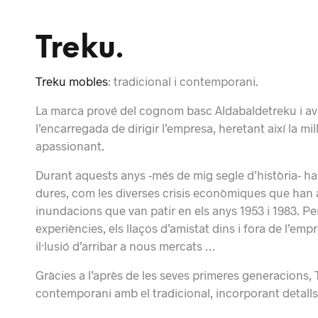
Treku.
Treku mobles
: tradicional i contemporani.
La marca prové del cognom basc Aldabaldetreku i avui
l’encarregada de dirigir l’empresa, heretant així la mi
apassionant.
Durant aquests anys -més de mig segle d’història- han
dures, com les diverses crisis econòmiques que han a
inundacions que van patir en els anys 1953 i 1983. P
experiències, els llaços d’amistat dins i fora de l’emp
il·lusió d’arribar a nous mercats …
Gràcies a l’après de les seves primeres generacions, 
contemporani amb el tradicional, incorporant detalls