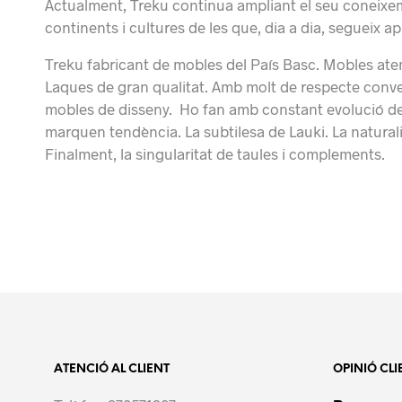
Actualment, Treku continua ampliant el seu coneixem
continents i cultures de les que, dia a dia, segueix a
Treku fabricant de mobles del País Basc. Mobles ate
Laques de gran qualitat. Amb molt de respecte conver
mobles de disseny. Ho fan amb constant evolució des
marquen tendència. La subtilesa de Lauki. La naturalit
Finalment, la singularitat de taules i complements.
ATENCIÓ AL CLIENT
OPINIÓ CLI