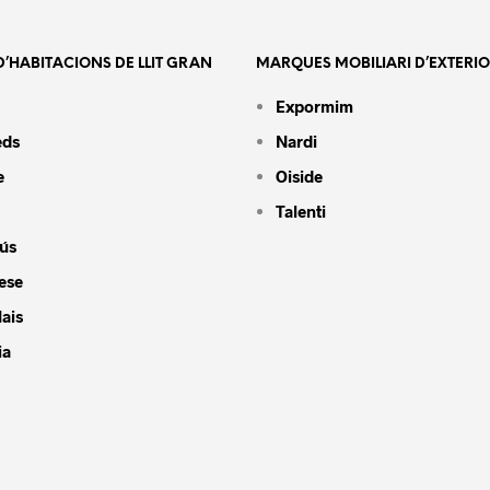
’HABITACIONS DE LLIT GRAN
MARQUES MOBILIARI D’EXTERI
Expormim
eds
Nardi
e
Oiside
Talenti
ús
ese
ais
ia