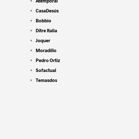
Atemporal
CasaDesús
Bobbio
Ditre Italia
Joquer
Moradillo
Pedro Ortiz
Sofactual
Temasdos