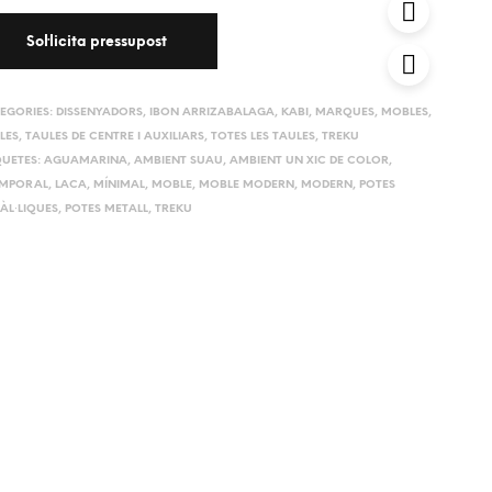
EGORIES:
DISSENYADORS
,
IBON ARRIZABALAGA
,
KABI
,
MARQUES
,
MOBLES
,
LES
,
TAULES DE CENTRE I AUXILIARS
,
TOTES LES TAULES
,
TREKU
QUETES:
AGUAMARINA
,
AMBIENT SUAU
,
AMBIENT UN XIC DE COLOR
,
MPORAL
,
LACA
,
MÍNIMAL
,
MOBLE
,
MOBLE MODERN
,
MODERN
,
POTES
ÀL·LIQUES
,
POTES METALL
,
TREKU