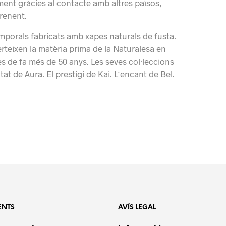
ent gràcies al contacte amb altres països,
prenent.
mporals fabricats amb xapes naturals de fusta.
teixen la matèria prima de la Naturalesa en
 de fa més de 50 anys. Les seves col·leccions
at de Aura. El prestigi de Kai. L´encant de Bel.
ENTS
AVÍS LEGAL