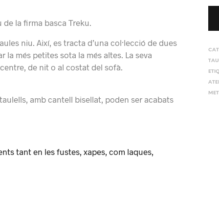
u de la firma basca Treku.
taules
niu.
Així, es
tracta
d’una col·lecció de
dues
CAT
r la
més
petites
sota la més
altes.
La seva
TAU
centre,
de nit
o al costat del
sofà.
ETI
ATE
MET
taulells
,
amb
cantell bisellat
,
poden ser
acabats
nts tant en les fustes, xapes, com laques,