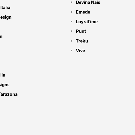
Devina Nais
Italia
Emede
Design
LoyraTime
Punt
n
Treku
Vive
lia
signs
Tarazona