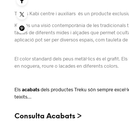
Taules Kabi centre i auxiliars és un producte exclusi
Kabi
és
una visió
contemporània
de les
tradicionals
taules
de diferents mides
i alçades
que
permet oculta
aplicació
pot ser
per
diversos espais,
com
tauleta
de 
El color
standard dels
peus
metàl·lics
és
el grafit.
Els 
en
noguera,
roure
o
lacades
en diferents
colors.
Els
acabats
dels productes Treku són sempre excel·le
teixits…
Consulta Acabats >