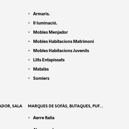
Armaris.
Il·luminació.
Mobles Menjador
Mobles Habitacions Matrimoni
Mobles Habitacions Juvenils
Llits Entapissats
Matalàs
Somiers
ADOR, SALA
MARQUES DE SOFÀS, BUTAQUES, PUF…
Aerre Italia