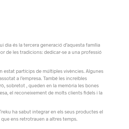
 dia és la tercera generació d’aquesta família
llor de les tradicions: dedicar-se a una professió
 estat partícips de múltiples vivències. Algunes
ssotat a l’empresa. També les increïbles
erò, sobretot , queden en la memòria les bones
resa, el reconeixement de molts clients fidels i la
Treku ha sabut integrar en els seus productes el
 que ens retrotrauen a altres temps.