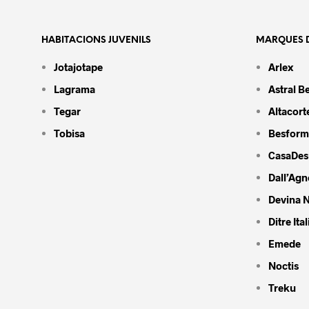
HABITACIONS JUVENILS
MARQUES D
Jotajotape
Arlex
Lagrama
Astral B
Tegar
Altacort
Tobisa
Besform
CasaDes
Dall’Agn
Devina N
Ditre Ital
Emede
Noctis
Treku