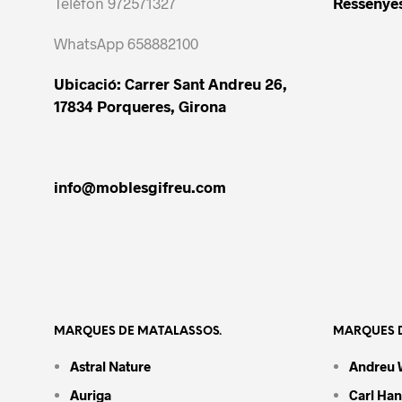
Telèfon 972571327
Ressenyes
WhatsApp 658882100
Ubicació: Carrer Sant Andreu 26,
17834 Porqueres, Girona
info@moblesgifreu.com
MARQUES DE MATALASSOS.
MARQUES D
Astral Nature
Andreu 
Auriga
Carl Ha