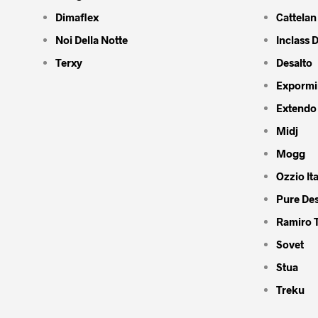
Dimaflex
Cattelan 
Noi Della Notte
Inclass 
Terxy
Desalto
Expormi
Extendo
Midj
Mogg
Ozzio Ita
Pure De
Ramiro 
Sovet
Stua
Treku