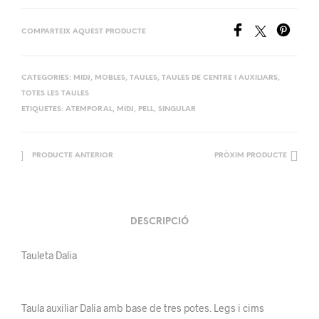
COMPARTEIX AQUEST PRODUCTE
CATEGORIES:
MIDJ
,
MOBLES
,
TAULES
,
TAULES DE CENTRE I AUXILIARS
,
TOTES LES TAULES
ETIQUETES:
ATEMPORAL
,
MIDJ
,
PELL
,
SINGULAR
PRODUCTE ANTERIOR
PRÒXIM PRODUCTE
DESCRIPCIÓ
Tauleta Dalia
Taula auxiliar Dalia amb base de tres potes. Legs i cims