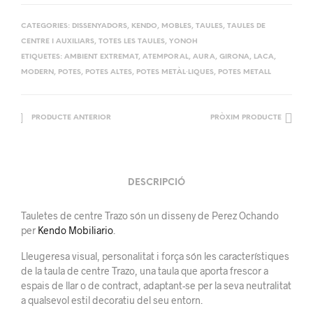
CATEGORIES:
DISSENYADORS
,
KENDO
,
MOBLES
,
TAULES
,
TAULES DE
CENTRE I AUXILIARS
,
TOTES LES TAULES
,
YONOH
ETIQUETES:
AMBIENT EXTREMAT
,
ATEMPORAL
,
AURA
,
GIRONA
,
LACA
,
MODERN
,
POTES
,
POTES ALTES
,
POTES METÀL·LIQUES
,
POTES METALL
PRODUCTE ANTERIOR
PRÒXIM PRODUCTE
DESCRIPCIÓ
Tauletes de centre Trazo són un disseny de Perez Ochando
per
Kendo Mobiliario
.
Lleugeresa visual, personalitat i força són les característiques
de la taula de centre Trazo, una taula que aporta frescor a
espais de llar o de contract, adaptant-se per la seva neutralitat
a qualsevol estil decoratiu del seu entorn.