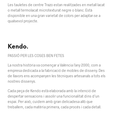
Les tauletes de centre Trazo estan realitzades en metall lacat
o metall termolacat microtexturat negre o blanc. Està
disponible en una gran varietat de colors per adaptar-se a
qualsevol projecte.
Kendo.
PASSIÓ PER LES COSES BEN FETES
La nostra història va començar a València l’any 2000, com a
empresa dedicada a la fabricació de mobles de disseny. Des
de llavors ens acompanyen les tècniques artesanals a tots els
nostres dissenys.
Cada peça de Kendo està elaborada amb la intenció de
despertar sensacions i assolir una funcionalitat dins d’un
espai. Per això, cuidem amb gran delicadesa allò que
treballem, cada matèria primera, cada procés i cada detall.