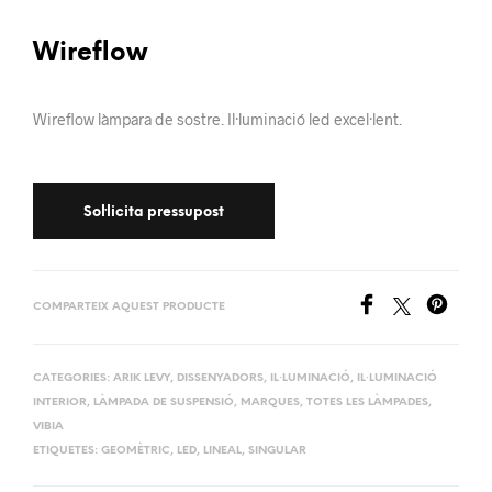
Wireflow
Wireflow làmpara de sostre. Il·luminació led excel·lent.
COMPARTEIX AQUEST PRODUCTE
CATEGORIES:
ARIK LEVY
,
DISSENYADORS
,
IL·LUMINACIÓ
,
IL·LUMINACIÓ
INTERIOR
,
LÀMPADA DE SUSPENSIÓ
,
MARQUES
,
TOTES LES LÀMPADES
,
VIBIA
ETIQUETES:
GEOMÈTRIC
,
LED
,
LINEAL
,
SINGULAR