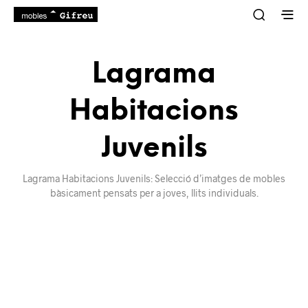
Lagrama
Habitacions
Juvenils
Lagrama Habitacions Juvenils: Selecció d’imatges de mobles
bàsicament pensats per a joves, llits individuals.