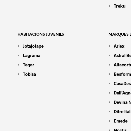
Treku
HABITACIONS JUVENILS
MARQUES D
Jotajotape
Arlex
Lagrama
Astral B
Tegar
Altacort
Tobisa
Besform
CasaDes
Dall’Agn
Devina N
Ditre Ital
Emede
Noctis