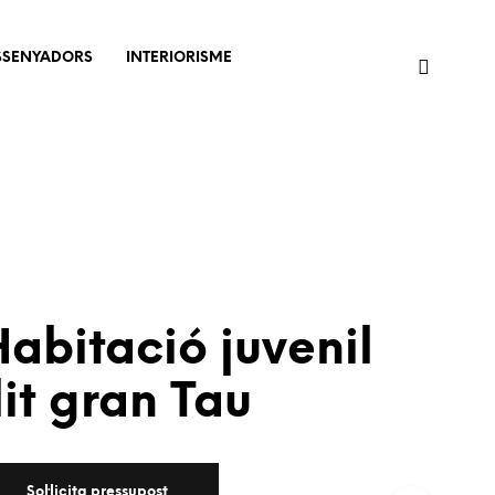
SSENYADORS
INTERIORISME
abitació juvenil
lit gran Tau