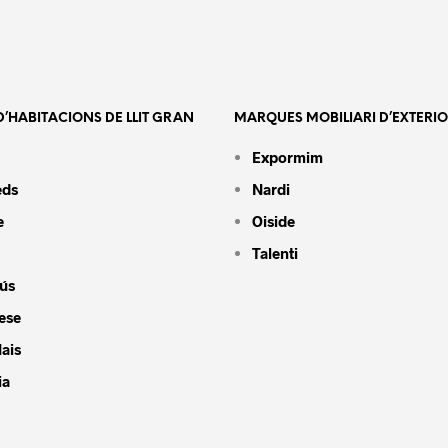
’HABITACIONS DE LLIT GRAN
MARQUES MOBILIARI D’EXTERI
Expormim
eds
Nardi
e
Oiside
Talenti
ús
ese
ais
ia