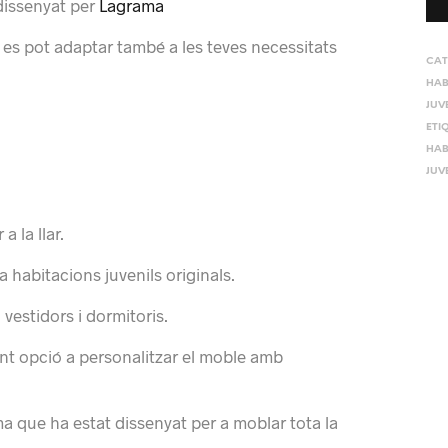
 dissenyat per
Lagrama
 es pot adaptar també a les teves necessitats
CAT
HAB
JUV
ETI
HAB
JUV
 la llar.
 habitacions juvenils originals.
 vestidors i dormitoris.
nt opció a personalitzar el moble amb
 que ha estat dissenyat per a moblar tota la