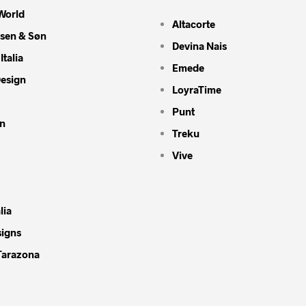
World
Altacorte
nsen & Søn
Devina Nais
Italia
Emede
Design
LoyraTime
Punt
n
Treku
Vive
lia
signs
Tarazona