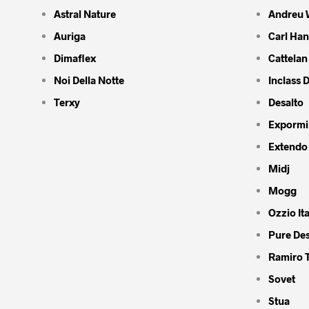
Astral Nature
Andreu 
Auriga
Carl Ha
Dimaflex
Cattelan 
Noi Della Notte
Inclass 
Terxy
Desalto
Expormi
Extendo
Midj
Mogg
Ozzio Ita
Pure De
Ramiro 
Sovet
Stua