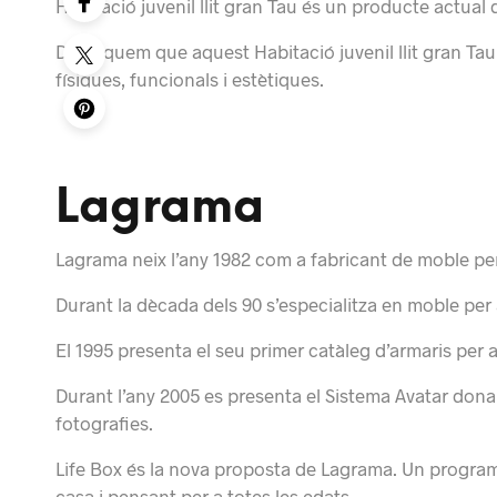
Habitació juvenil llit gran Tau és un producte actual
Destaquem que aquest Habitació juvenil llit gran Tau
físiques, funcionals i estètiques.
Lagrama
Lagrama neix l’any 1982 com a fabricant de moble per a
Durant la dècada dels 90 s’especialitza en moble per a
El 1995 presenta el seu primer catàleg d’armaris per a
Durant l’any 2005 es presenta el Sistema Avatar dona
fotografies.
Life Box és la nova proposta de Lagrama.
Un programa
casa i pensant per a totes les edats.