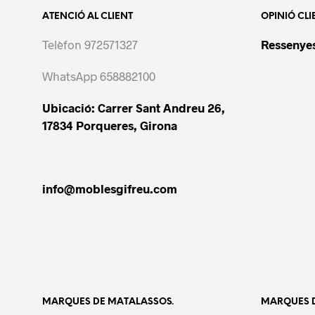
ATENCIÓ AL CLIENT
OPINIÓ CLI
Telèfon 972571327
Ressenyes
WhatsApp 658882100
Ubicació: Carrer Sant Andreu 26,
17834 Porqueres, Girona
info@moblesgifreu.com
MARQUES DE MATALASSOS.
MARQUES D