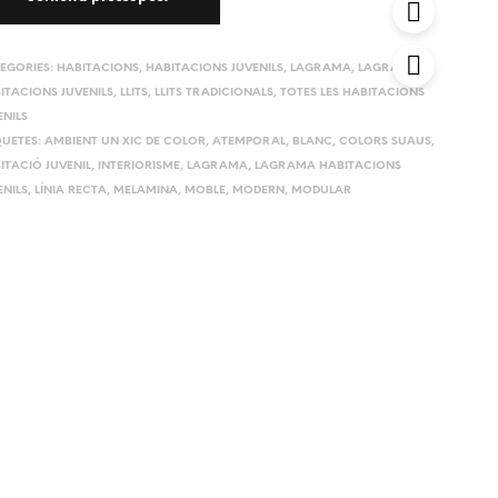
EGORIES:
HABITACIONS
,
HABITACIONS JUVENILS
,
LAGRAMA
,
LAGRAMA
ITACIONS JUVENILS
,
LLITS
,
LLITS TRADICIONALS
,
TOTES LES HABITACIONS
ENILS
QUETES:
AMBIENT UN XIC DE COLOR
,
ATEMPORAL
,
BLANC
,
COLORS SUAUS
,
ITACIÓ JUVENIL
,
INTERIORISME
,
LAGRAMA
,
LAGRAMA HABITACIONS
ENILS
,
LÍNIA RECTA
,
MELAMINA
,
MOBLE
,
MODERN
,
MODULAR