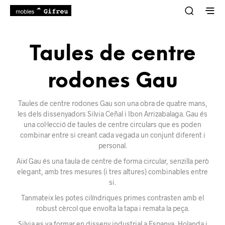
Taules de centre
rodones Gau
Taules de centre rodones Gau son una obra de quatre mans,
les dels dissenyadors Silvia Ceñal i Ibon Arrizabalaga. Gau és
una col·lecció de taules de centre circulars que es poden
combinar entre si creant cada vegada un conjunt diferent i
personal.
Així Gau és una taula de centre de forma circular, senzilla però
elegant, amb tres mesures (i tres altures) combinables entre
si.
Tanmateix les potes cilíndriques primes contrasten amb el
robust cèrcol que envolta la tapa i remata la peça.
Silvia es va formar en disseny industrial a Espanya, Holanda i