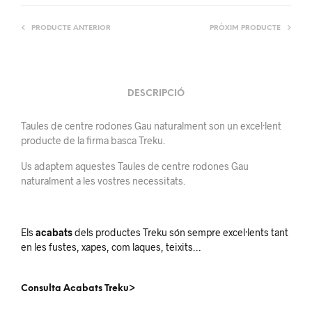
PRODUCTE ANTERIOR
PRÒXIM PRODUCTE
DESCRIPCIÓ
Taules de centre rodones Gau naturalment son un excel·lent
producte de la firma basca Treku.
Us adaptem aquestes Taules de centre rodones Gau
naturalment a les vostres necessitats.
Els
acabats
dels productes Treku són sempre excel·lents tant
en les fustes, xapes, com laques, teixits…
Consulta Acabats Treku>