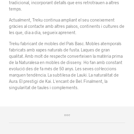
tradicional, incorporant detalls que ens retrotrauen a altres
temps.
Actualment, Treku continua ampliant el seu coneixement
gràcies al contacte amb altres països, continents i cultures de
les que, dia a dia, segueix aprenent.
Treku fabricant de mobles del País Basc. Mobles atemporals
fabricats amb xapes naturals de fusta. Laques de gran
qualitat. Amb molt de respecte converteixen la matèria prima
de la Naturalesa en mobles de disseny. Ho fan amb constant
evolució des de fa més de 50 anys. Les seves col·leccions
marquen tendència. La subtilesa de Lauki. La naturalitat de
Aura. El prestigi de Kai. L´encant de Bel. Finalment, la
singularitat de taules i complements.