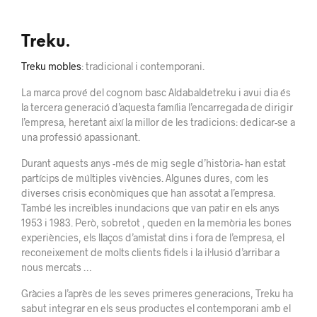
Treku.
Treku mobles
: tradicional i contemporani.
La marca prové del cognom basc Aldabaldetreku i avui dia és
la tercera generació d’aquesta família l’encarregada de dirigir
l’empresa, heretant així la millor de les tradicions: dedicar-se a
una professió apassionant.
Durant aquests anys -més de mig segle d’història- han estat
partícips de múltiples vivències. Algunes dures, com les
diverses crisis econòmiques que han assotat a l’empresa.
També les increïbles inundacions que van patir en els anys
1953 i 1983. Però, sobretot , queden en la memòria les bones
experiències, els llaços d’amistat dins i fora de l’empresa, el
reconeixement de molts clients fidels i la il·lusió d’arribar a
nous mercats …
Gràcies a l’après de les seves primeres generacions, Treku ha
sabut integrar en els seus productes el contemporani amb el