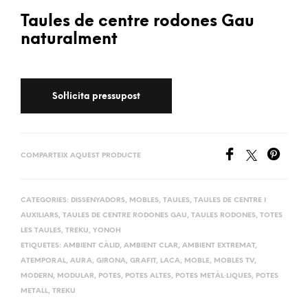
Taules de centre rodones Gau
naturalment
COMPARTEIX AQUEST PRODUCTE
CATEGORIES:
DISSENYADORS
,
MOBLES
,
TAULES
,
TAULES DE CENTRE I
AUXILIARS
,
TAULES DE CENTRE RODONES GAU
,
TAULES RODONES
,
TOTES
LES TAULES
,
TREKU
,
YONOH
ETIQUETES:
AMBIENT CÀLID
,
AMBIENT CLAR
,
AMBIENT EXTREMAT
,
ATEMPORAL
,
AURA
,
GIRONA
,
GRAFIT
,
LACA
,
MOBLE
,
MOBLES TV
,
MODERN
,
MODULAR
,
POTES
,
POTES ALTES
,
POTES METÀL·LIQUES
,
POTES
METALL
,
TREKU