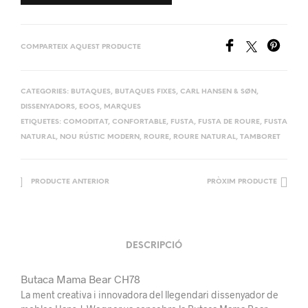
COMPARTEIX AQUEST PRODUCTE
CATEGORIES:
BUTAQUES
,
BUTAQUES FIXES
,
CARL HANSEN & SØN
,
DISSENYADORS
,
EOOS
,
MARQUES
ETIQUETES:
COMODITAT
,
CONFORTABLE
,
FUSTA
,
FUSTA DE ROURE
,
FUSTA
NATURAL
,
NOU RÚSTIC MODERN
,
ROURE
,
ROURE NATURAL
,
TAMBORET
PRODUCTE ANTERIOR
PRÒXIM PRODUCTE
DESCRIPCIÓ
Butaca Mama Bear CH78
La ment creativa i innovadora del llegendari dissenyador de