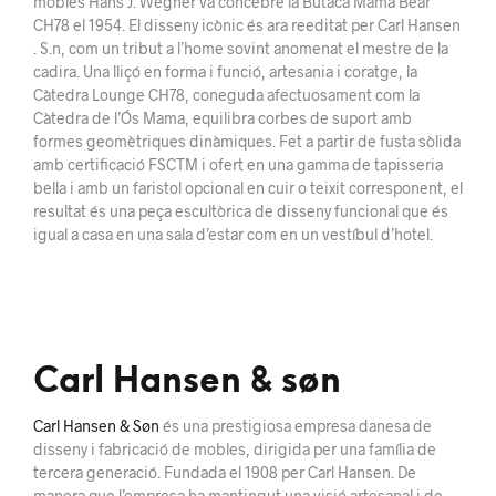
mobles Hans J. Wegner va concebre la Butaca Mama Bear
CH78 el 1954. El disseny icònic és ara reeditat per Carl Hansen
. S.n, com un tribut a l’home sovint anomenat el mestre de la
cadira. Una lliçó en forma i funció, artesania i coratge, la
Càtedra Lounge CH78, coneguda afectuosament com la
Càtedra de l’Ós Mama, equilibra corbes de suport amb
formes geomètriques dinàmiques. Fet a partir de fusta sòlida
amb certificació FSCTM i ofert en una gamma de tapisseria
bella i amb un faristol opcional en cuir o teixit corresponent, el
resultat és una peça escultòrica de disseny funcional que és
igual a casa en una sala d’estar com en un vestíbul d’hotel.
Carl Hansen & søn
Carl Hansen & Søn
és una prestigiosa empresa danesa de
disseny i fabricació de mobles, dirigida per una família de
tercera generació. Fundada el 1908 per Carl Hansen. De
manera que l’empresa ha mantingut una visió artesanal i de