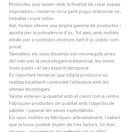
Productes que neixen amb la finalitat de crear espais
inspiradors i moderns on la gent pugui relacionar-se,
treballar i viure millor.
Així, Inclass ofereix una àmplia gamma de productes i
aposta per la polivalència d’ús. Tot aixó, amb mobles
ideats per a contextos diversos tant d’ús públic com
privat.
Tanmateix, els seus dissenys són reconeguts arreu
del món per la seva elegància essencial, les seves
línies pures i el seu esperit atemporal.
És important remarcar que tota la producció es
realitza localment combinant l’artesania amb les
últimes tecnologies.
També entenen la qualitat amb el client com a centre.
Fabriquen productes de qualitat amb l’objectiu de
satisfer i superar les seves expectatives.
Els seus mobles es fabriquen artesanalment. I saben
que la bona qualitat depèn de tres factors. U
n bon
disseny, una selecció de materials de qualitat i