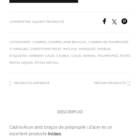
COMPARTEIX AQUEST PRODUCTE
CATEGORIES:
CADIRES
,
CADIRES AMB BRAÇOS
,
CADIRES DE POLIPROPILÈ
O SIMILARS
,
CHRISTOPHE PILLET
,
INCLASS
,
MARQUES
,
MOBLES
ETIQUETES:
AMBIENT CÀLID
,
CADIRA
,
CÀLID
,
NÒRDIC
,
POLIPROPILÈ
,
POTES
METÀL·LIQUES
,
POTES METALL
PRODUCTE ANTERIOR
PRÒXIM PRODUCTE
DESCRIPCIÓ
Cadira Arum amb braços de polipropilè i d’acer és un
excel·lent producte
Inclass
.