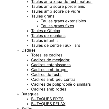
Taules amb xapa de fusta natural
Taules amb sobre porcellànic
Taules amb sobre de vidre
Taules grans
Taules grans extensibles
Taules grans fixes
Taules d’Oficina
Taules de reunions
Taules infantils
Taules de centre i auxiliars
Cadires
Totes les cadires
Cadires de menjador
Cadires entapissades
Cadires amb braços
Cadires de fusta
Cadires amb peu central
Cadires de polipropilè o similars
Cadires amb rodes
Butaques
BUTAQUES FIXES
BUTAQUES RELAX
Sofàs