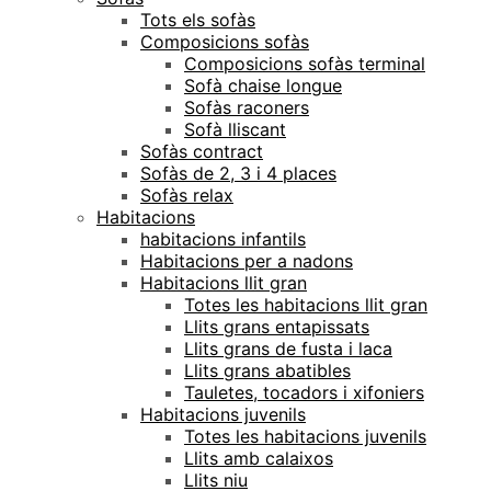
Tots els sofàs
Composicions sofàs
Composicions sofàs terminal
Sofà chaise longue
Sofàs raconers
Sofà lliscant
Sofàs contract
Sofàs de 2, 3 i 4 places
Sofàs relax
Habitacions
habitacions infantils
Habitacions per a nadons
Habitacions llit gran
Totes les habitacions llit gran
Llits grans entapissats
Llits grans de fusta i laca
Llits grans abatibles
Tauletes, tocadors i xifoniers
Habitacions juvenils
Totes les habitacions juvenils
Llits amb calaixos
Llits niu