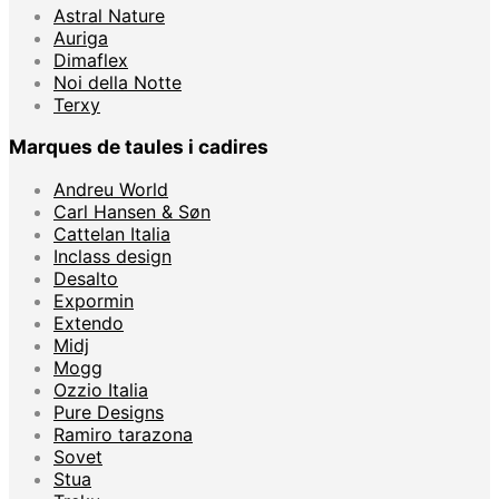
Astral Nature
Auriga
Dimaflex
Noi della Notte
Terxy
Marques de taules i cadires
Andreu World
Carl Hansen & Søn
Cattelan Italia
Inclass design
Desalto
Expormin
Extendo
Midj
Mogg
Ozzio Italia
Pure Designs
Ramiro tarazona
Sovet
Stua