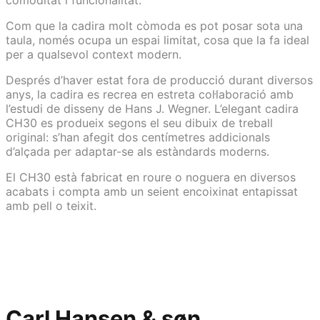
comoditat i funcionalitat.
Com que la cadira molt còmoda es pot posar sota una
taula, només ocupa un espai limitat, cosa que la fa ideal
per a qualsevol context modern.
Després d’haver estat fora de producció durant diversos
anys, la cadira es recrea en estreta col·laboració amb
l’estudi de disseny de Hans J. Wegner. L’elegant cadira
CH30 es produeix segons el seu dibuix de treball
original: s’han afegit dos centímetres addicionals
d’alçada per adaptar-se als estàndards moderns.
El CH30 està fabricat en roure o noguera en diversos
acabats i compta amb un seient encoixinat entapissat
amb pell o teixit.
Carl Hansen & søn