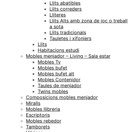
Llits abatibles
Llits correders
Lliteres
Llits Alts amb zona de joc o treball
a sota
Llits tradicionals
Tauletes i xifoniers
Llits
Habitacions estudi
Mobles menjador – Living – Sala estar
Mobles Tv
Mobles bufet
Mobles bufet alt
Mobles Contenidor
Taules de menjador
Twins mobles
Composicions mobles menjador
Miralls
Mobles llibreria
Escriptoris
Mobles rebedor
Tamborets