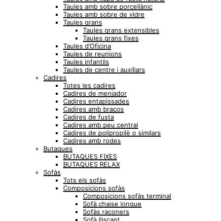
Taules amb sobre porcellànic
Taules amb sobre de vidre
Taules grans
Taules grans extensibles
Taules grans fixes
Taules d’Oficina
Taules de reunions
Taules infantils
Taules de centre i auxiliars
Cadires
Totes les cadires
Cadires de menjador
Cadires entapissades
Cadires amb braços
Cadires de fusta
Cadires amb peu central
Cadires de polipropilè o similars
Cadires amb rodes
Butaques
BUTAQUES FIXES
BUTAQUES RELAX
Sofàs
Tots els sofàs
Composicions sofàs
Composicions sofàs terminal
Sofà chaise longue
Sofàs raconers
Sofà lliscant