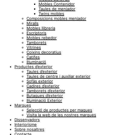
Mobles Contenidor
Taules de menjador
Twins mobles
Composicions mobles menjador
Miralls
Mobles llibreria
Escriptoris
Mobles rebedor
Tamborets
Vitrines
Coixins decoratius
Catifes
Il·luminació
Productes d’exterior
Taules d’exterior
Taules de centre i auxiliar exterior
Sofàs exterior
Cadires d’exterior
Tamborets d’exterior
Butaques d’exterior
Il·luminació Exterior
Marques
Selecció de productes per maques
Visita la web de les nostres marques
Dissenyadors
Interiorisme
Sobre nosaltres
Contacte