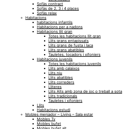
Sofàs contract
Sofàs de 2, 3 i 4 places
Sofàs relax
Habitacions
habitacions infantils
Habitacions per a nadons
Habitacions llit gran
Totes les habitacions llit gran
Llits grans entapissats
Llits grans de fusta i laca
Llits grans abatibles
Tauletes, tocadors i xifoniers
Habitacions juvenils
Totes les habitacions juvenils
Llits amb calaixos
Llits niu
Llits abatibles
Llits correders
Lliteres
Llits Alts amb zona de joc o treball a sota
Llits tradicionals
Tauletes i xifoniers
Llits
Habitacions estudi
Mobles menjador – Living – Sala estar
Mobles Tv
Mobles bufet
Mobles bufet alt