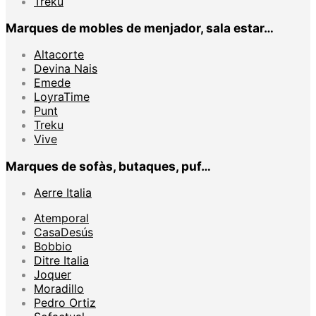
Treku
Marques de mobles de menjador, sala estar…
Altacorte
Devina Nais
Emede
LoyraTime
Punt
Treku
Vive
Marques de sofàs, butaques, puf…
Aerre Italia
Atemporal
CasaDesús
Bobbio
Ditre Italia
Joquer
Moradillo
Pedro Ortiz