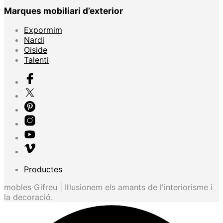
Marques mobiliari d’exterior
Expormim
Nardi
Oiside
Talenti
Productes
mobles Gifreu | Il·lusionem els amants de l'interiorisme i
la decoració.