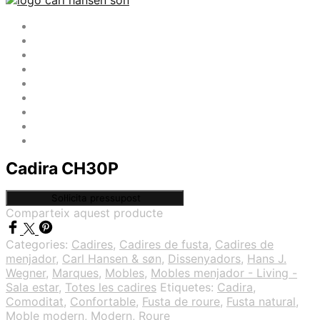
Cadira CH30P
Comparteix aquest producte
Categories:
Cadires
,
Cadires de fusta
,
Cadires de
menjador
,
Carl Hansen & søn
,
Dissenyadors
,
Hans J.
Wegner
,
Marques
,
Mobles
,
Mobles menjador - Living -
Sala estar
,
Totes les cadires
Etiquetes:
Cadira
,
Comoditat
,
Confortable
,
Fusta de roure
,
Fusta natural
,
Moble modern
,
Modern
,
Roure