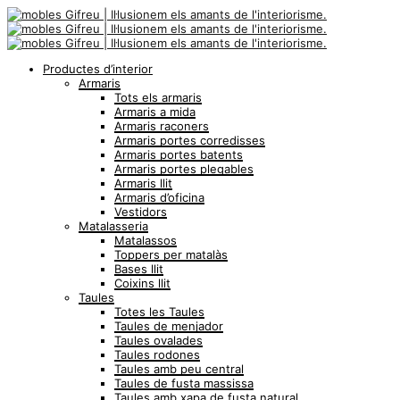
Productes d’interior
Armaris
Tots els armaris
Armaris a mida
Armaris raconers
Armaris portes corredisses
Armaris portes batents
Armaris portes plegables
Armaris llit
Armaris d’oficina
Vestidors
Matalasseria
Matalassos
Toppers per matalàs
Bases llit
Coixins llit
Taules
Totes les Taules
Taules de menjador
Taules ovalades
Taules rodones
Taules amb peu central
Taules de fusta massissa
Taules amb xapa de fusta natural