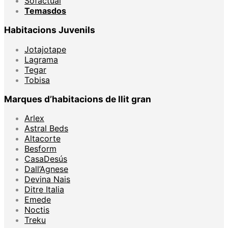
Sofactual
Temasdos
Habitacions Juvenils
Jotajotape
Lagrama
Tegar
Tobisa
Marques d’habitacions de llit gran
Arlex
Astral Beds
Altacorte
Besform
CasaDesús
Dall’Agnese
Devina Nais
Ditre Italia
Emede
Noctis
Treku