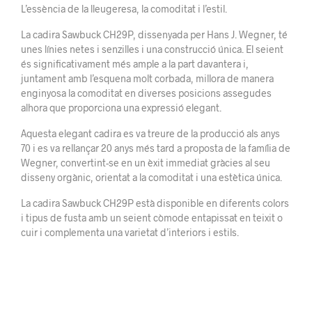
L’essència de la lleugeresa, la comoditat i l’estil.
La cadira Sawbuck CH29P, dissenyada per Hans J. Wegner, té
unes línies netes i senzilles i una construcció única. El seient
és significativament més ample a la part davantera i,
juntament amb l’esquena molt corbada, millora de manera
enginyosa la comoditat en diverses posicions assegudes
alhora que proporciona una expressió elegant.
Aquesta elegant cadira es va treure de la producció als anys
70 i es va rellançar 20 anys més tard a proposta de la família de
Wegner, convertint-se en un èxit immediat gràcies al seu
disseny orgànic, orientat a la comoditat i una estètica única.
La cadira Sawbuck CH29P està disponible en diferents colors
i tipus de fusta amb un seient còmode entapissat en teixit o
cuir i complementa una varietat d’interiors i estils.