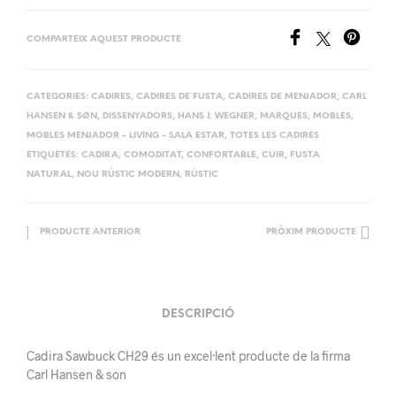
COMPARTEIX AQUEST PRODUCTE
CATEGORIES:
CADIRES
,
CADIRES DE FUSTA
,
CADIRES DE MENJADOR
,
CARL
HANSEN & SØN
,
DISSENYADORS
,
HANS J. WEGNER
,
MARQUES
,
MOBLES
,
MOBLES MENJADOR - LIVING - SALA ESTAR
,
TOTES LES CADIRES
ETIQUETES:
CADIRA
,
COMODITAT
,
CONFORTABLE
,
CUIR
,
FUSTA
NATURAL
,
NOU RÚSTIC MODERN
,
RÚSTIC
PRODUCTE ANTERIOR
PRÒXIM PRODUCTE
DESCRIPCIÓ
Cadira Sawbuck CH29 és un excel·lent producte de la firma
Carl Hansen & son