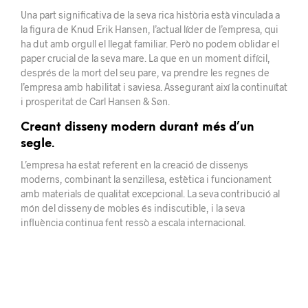
Una part significativa de la seva rica història està vinculada a
la figura de Knud Erik Hansen, l’actual líder de l’empresa, qui
ha dut amb orgull el llegat familiar. Però no podem oblidar el
paper crucial de la seva mare. La que en un moment difícil,
després de la mort del seu pare, va prendre les regnes de
l’empresa amb habilitat i saviesa. Assegurant així la continuïtat
i prosperitat de Carl Hansen & Søn.
Creant disseny modern durant més d’un
segle.
L’empresa ha estat referent en la creació de dissenys
moderns, combinant la senzillesa, estètica i funcionament
amb materials de qualitat excepcional. La seva contribució al
món del disseny de mobles és indiscutible, i la seva
influència continua fent ressò a escala internacional.