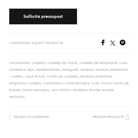
COMPARTEIX AQUEST PRODUCTE
CATEGORIES:
CADIRES
,
CADIRES DE FUSTA
,
CADIRES DE MENJADOR
,
CARL
HANSEN & SØN
,
DISSENYADORS
,
MARQUES
,
MOBLES
,
MOBLES MENJADOR
- LIVING - SALA ESTAR
,
TOTES LES CADIRES
,
VILHELM LAURITZEN
ETIQUETES:
CADIRA
,
COMODITAT
,
CONFORTABLE
,
CUIR
,
FUSTA
,
FUSTA DE
ROURE
,
FUSTA NATURAL
,
NOU RÚSTIC MODERN
,
ROURE
,
ROURE
NATURAL
PRODUCTE ANTERIOR
PRÒXIM PRODUCTE