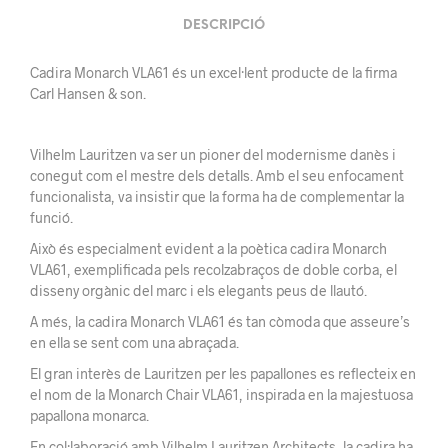
DESCRIPCIÓ
Cadira Monarch VLA61 és un excel·lent producte de la firma
Carl Hansen & son.
Vilhelm Lauritzen va ser un pioner del modernisme danès i
conegut com el mestre dels detalls. Amb el seu enfocament
funcionalista, va insistir que la forma ha de complementar la
funció.
Això és especialment evident a la poètica cadira Monarch
VLA61, exemplificada pels recolzabraços de doble corba, el
disseny orgànic del marc i els elegants peus de llautó.
A més, la cadira Monarch VLA61 és tan còmoda que asseure’s
en ella se sent com una abraçada.
El gran interès de Lauritzen per les papallones es reflecteix en
el nom de la Monarch Chair VLA61, inspirada en la majestuosa
papallona monarca.
En col·laboració amb Vilhelm Lauritzen Architects, la cadira ha