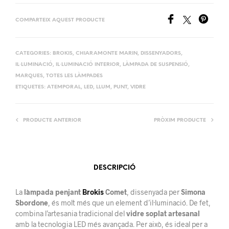
COMPARTEIX AQUEST PRODUCTE
CATEGORIES:
BROKIS
,
CHIARAMONTE MARIN
,
DISSENYADORS
,
IL·LUMINACIÓ
,
IL·LUMINACIÓ INTERIOR
,
LÀMPADA DE SUSPENSIÓ
,
MARQUES
,
TOTES LES LÀMPADES
ETIQUETES:
ATEMPORAL
,
LED
,
LLUM
,
PUNT
,
VIDRE
PRODUCTE ANTERIOR
PRÒXIM PRODUCTE
DESCRIPCIÓ
La
làmpada penjant
Brokis
Comet
, dissenyada per
Simona
Sbordone
, és molt més que un element d’il·luminació. De fet,
combina l’artesania tradicional del
vidre soplat artesanal
amb la tecnologia LED més avançada. Per això, és ideal per a