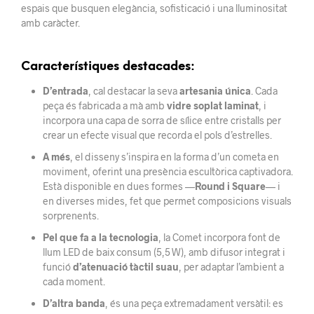
espais que busquen elegància, sofisticació i una lluminositat
amb caràcter.
Característiques destacades:
D’entrada
, cal destacar la seva
artesania única
. Cada
peça és fabricada a mà amb
vidre soplat laminat
, i
incorpora una capa de sorra de sílice entre cristalls per
crear un efecte visual que recorda el pols d’estrelles.
A més
, el disseny s’inspira en la forma d’un cometa en
moviment, oferint una presència escultòrica captivadora.
Està disponible en dues formes —
Round i Square
— i
en diverses mides, fet que permet composicions visuals
sorprenents.
Pel que fa a la tecnologia
, la Comet incorpora font de
llum LED de baix consum (5,5 W), amb difusor integrat i
funció
d’atenuació tàctil suau
, per adaptar l’ambient a
cada moment.
D’altra banda
, és una peça extremadament versàtil: es