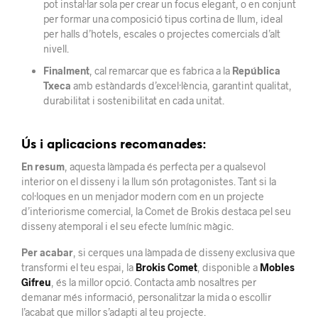
pot instal·lar sola per crear un focus elegant, o en conjunt
per formar una composició tipus cortina de llum, ideal
per halls d’hotels, escales o projectes comercials d’alt
nivell.
Finalment
, cal remarcar que es fabrica a la
República
Txeca
amb estàndards d’excel·lència, garantint qualitat,
durabilitat i sostenibilitat en cada unitat.
Ús i aplicacions recomanades:
En resum
, aquesta làmpada és perfecta per a qualsevol
interior on el disseny i la llum són protagonistes. Tant si la
col·loques en un menjador modern com en un projecte
d’interiorisme comercial, la Comet de Brokis destaca pel seu
disseny atemporal i el seu efecte lumínic màgic.
Per acabar
, si cerques una làmpada de disseny exclusiva que
transformi el teu espai, la
Brokis Comet
, disponible a
Mobles
Gifreu
, és la millor opció. Contacta amb nosaltres per
demanar més informació, personalitzar la mida o escollir
l’acabat que millor s’adapti al teu projecte.