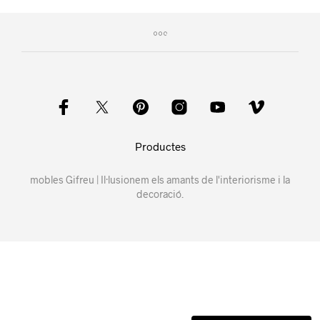
Productes
mobles Gifreu | Il·lusionem els amants de l'interiorisme i la
decoració.