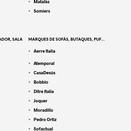
Matalàs
Somiers
ADOR, SALA
MARQUES DE SOFÀS, BUTAQUES, PUF…
Aerre Italia
Atemporal
CasaDesús
Bobbio
Ditre Italia
Joquer
Moradillo
Pedro Ortiz
Sofactual