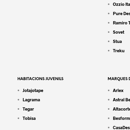
Ozzio Ita
Pure De
Ramiro 
Sovet
Stua
Treku
HABITACIONS JUVENILS
MARQUES D
Jotajotape
Arlex
Lagrama
Astral B
Tegar
Altacort
Tobisa
Besform
CasaDes