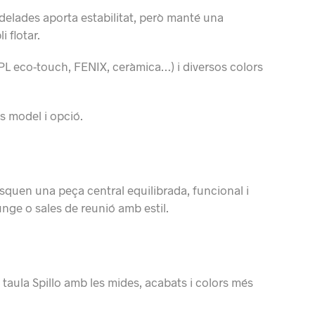
lades aporta estabilitat, però manté una
i flotar.
PL eco-touch, FENIX, ceràmica…) i diversos colors
s model i opció.
usquen una peça central equilibrada, funcional i
unge o sales de reunió amb estil.
 taula Spillo amb les mides, acabats i colors més