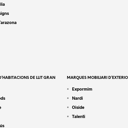
lia
signs
Tarazona
’HABITACIONS DE LLIT GRAN
MARQUES MOBILIARI D’EXTERI
Expormim
eds
Nardi
e
Oiside
Talenti
ús