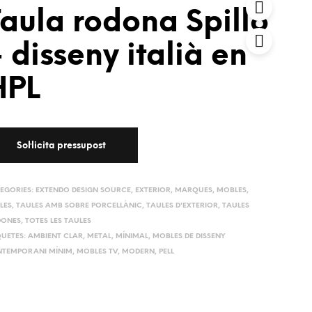
aula rodona Spillo
 disseny italià en
HPL
EGORIES:
EXTENDO DESIGN SOURCE
,
EXTERIOR
,
MARQUES
,
MOBLES
,
LES
,
TAULES AMB SOBRE PORCELLÀNIC
,
TAULES D'EXTERIOR
,
TAULES
ONES
,
TOTES LES TAULES
QUETES:
AMBIENT CLAR
,
METAL
,
MÍNIMAL
,
MOBLES DE DISSENY
TEMPORANI MÍNIM
,
MOBLES TV
,
MODERN
,
PELL