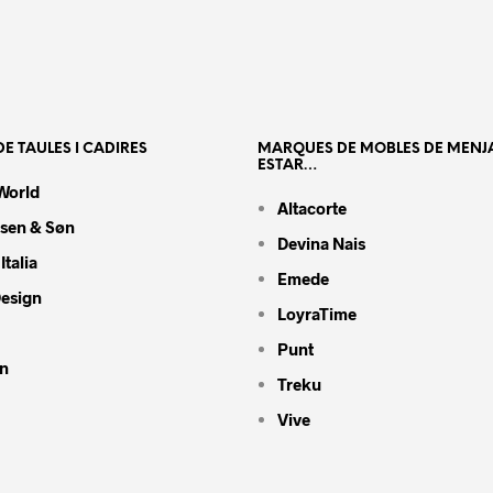
E TAULES I CADIRES
MARQUES DE MOBLES DE MENJ
ESTAR…
World
Altacorte
nsen & Søn
Devina Nais
Italia
Emede
Design
LoyraTime
Punt
n
Treku
Vive