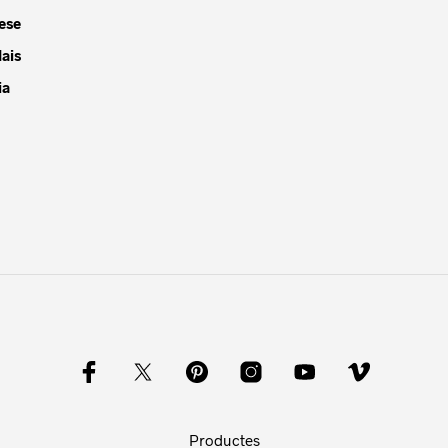
ese
ais
ia
Productes