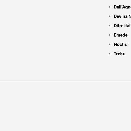
Dall’Agn
Devina N
Ditre Ital
Emede
Noctis
Treku