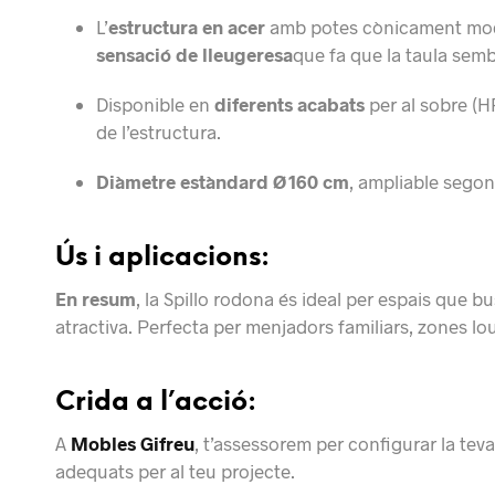
L’
estructura en acer
amb potes cònicament mode
sensació de lleugeresa
que fa que la taula sembl
Disponible en
diferents acabats
per al sobre (H
de l’estructura.
Diàmetre estàndard Ø 160 cm
, ampliable segon
Ús i aplicacions:
En resum
, la Spillo rodona és ideal per espais que b
atractiva. Perfecta per menjadors familiars, zones lo
Crida a l’acció:
A
Mobles Gifreu
, t’assessorem per configurar la teva
adequats per al teu projecte.