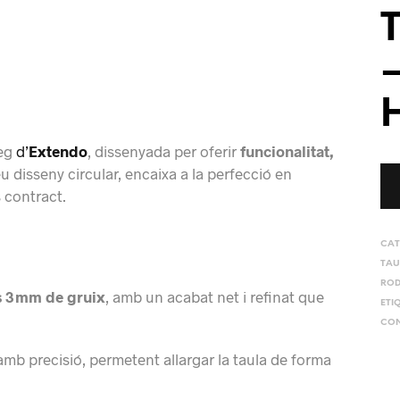
T
–
leg
d’
Extendo
, dissenyada per oferir
funcionalitat,
eu disseny circular, encaixa a la perfecció en
 contract.
CAT
TAU
ROD
 3 mm de gruix
, amb un acabat net i refinat que
ETI
CON
amb precisió, permetent allargar la taula de forma