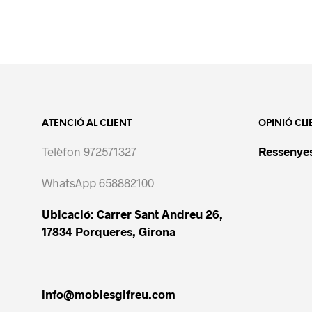
ATENCIÓ AL CLIENT
OPINIÓ CLI
Telèfon 972571327
Ressenyes
WhatsApp 658882100
Ubicació: Carrer Sant Andreu 26,
17834 Porqueres, Girona
info@moblesgifreu.com