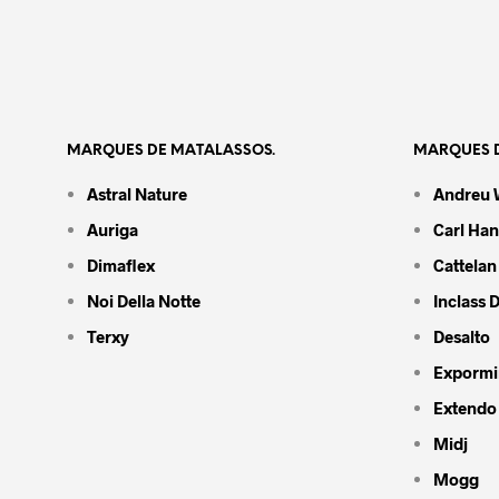
MARQUES DE MATALASSOS.
MARQUES D
Astral Nature
Andreu 
Auriga
Carl Ha
Dimaflex
Cattelan 
Noi Della Notte
Inclass 
Terxy
Desalto
Expormi
Extendo
Midj
Mogg