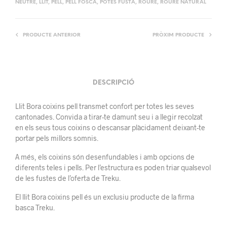
NEUTRE
,
LLIT
,
PELL
,
PELL FOSCA
,
POTES FUSTA
,
ROURE
,
ROURE NATURAL
PRODUCTE ANTERIOR
PRÒXIM PRODUCTE
DESCRIPCIÓ
Llit Bora coixins pell
transmet
confort
per totes
les seves
cantonades.
Convida a
tirar-te
damunt seu i
a
llegir
recolzat
en els seus
tous
coixins
o descansar
plàcidament
deixant-te
portar
pels
millors
somnis.
A més, els
coixins
són
desenfundables
i
amb
opcions
de
diferents
teles
i
pells.
Per
l’estructura
es
poden
triar
qualsevol
de
les
fustes
de l’oferta de
Treku
.
El llit Bora coixins pell és un exclusiu producte de la firma
basca Treku.