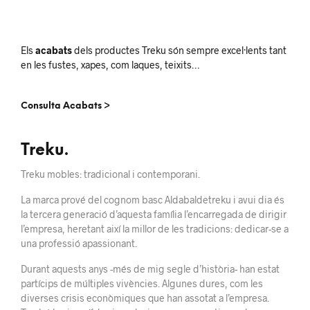
Els
acabats
dels productes Treku són sempre excel·lents tant
en les fustes, xapes, com laques, teixits…
Consulta Acabats >
Treku.
Treku mobles: tradicional i contemporani.
La marca prové del cognom basc Aldabaldetreku i avui dia és
la tercera generació d’aquesta família l’encarregada de dirigir
l’empresa, heretant així la millor de les tradicions: dedicar-se a
una professió apassionant.
Durant aquests anys -més de mig segle d’història- han estat
partícips de múltiples vivències. Algunes dures, com les
diverses crisis econòmiques que han assotat a l’empresa.