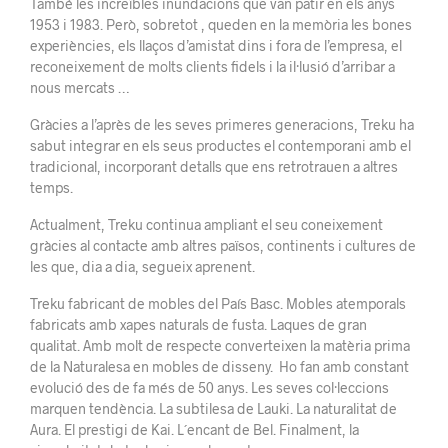
També les increïbles inundacions que van patir en els anys
1953 i 1983. Però, sobretot , queden en la memòria les bones
experiències, els llaços d’amistat dins i fora de l’empresa, el
reconeixement de molts clients fidels i la il·lusió d’arribar a
nous mercats …
Gràcies a l’après de les seves primeres generacions, Treku ha
sabut integrar en els seus productes el contemporani amb el
tradicional, incorporant detalls que ens retrotrauen a altres
temps.
Actualment, Treku continua ampliant el seu coneixement
gràcies al contacte amb altres països, continents i cultures de
les que, dia a dia, segueix aprenent.
Treku fabricant de mobles del País Basc. Mobles atemporals
fabricats amb xapes naturals de fusta. Laques de gran
qualitat. Amb molt de respecte converteixen la matèria prima
de la Naturalesa en mobles de disseny. Ho fan amb constant
evolució des de fa més de 50 anys. Les seves col·leccions
marquen tendència. La subtilesa de Lauki. La naturalitat de
Aura. El prestigi de Kai. L´encant de Bel. Finalment, la