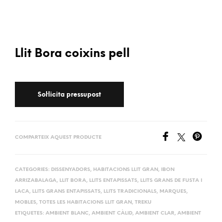
Llit Bora coixins pell
COMPARTEIX AQUEST PRODUCTE
CATEGORIES:
DISSENYADORS
,
HABITACIONS LLIT GRAN
,
IBON
ARRIZABALAGA
,
LLIT BORA
,
LLITS ENTAPISSATS
,
LLITS GRANS DE FUSTA I
LACA
,
LLITS GRANS ENTAPISSATS
,
LLITS TRADICIONALS
,
MARQUES
,
MOBLES
,
TOTES LES HABITACIONS LLIT GRAN
,
TREKU
ETIQUETES:
AMBIENT BLANC
,
AMBIENT CÀLID
,
AMBIENT CLAR
,
AMBIENT