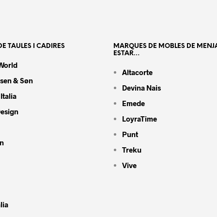
E TAULES I CADIRES
MARQUES DE MOBLES DE MENJ
ESTAR…
World
Altacorte
nsen & Søn
Devina Nais
Italia
Emede
Design
LoyraTime
Punt
n
Treku
Vive
lia