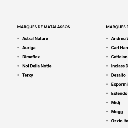
MARQUES DE MATALASSOS.
MARQUES D
Astral Nature
Andreu 
Auriga
Carl Ha
Dimaflex
Cattelan 
Noi Della Notte
Inclass 
Terxy
Desalto
Expormi
Extendo
Midj
Mogg
Ozzio Ita