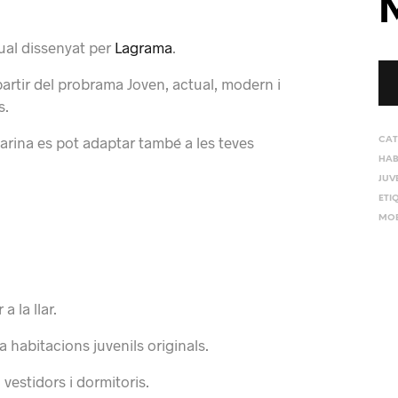
ual dissenyat per
Lagrama
.
artir del probrama Joven, actual, modern i
s.
rina es pot adaptar també a les teves
CAT
HAB
JUV
ETI
MOB
 la llar.
 habitacions juvenils originals.
 vestidors i dormitoris.