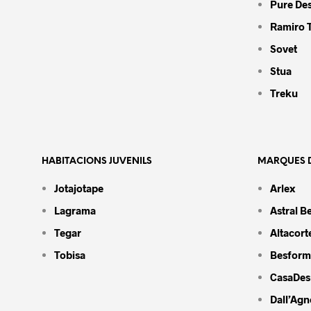
Pure De
Ramiro 
Sovet
Stua
Treku
HABITACIONS JUVENILS
MARQUES D
Jotajotape
Arlex
Lagrama
Astral B
Tegar
Altacort
Tobisa
Besform
CasaDes
Dall’Agn