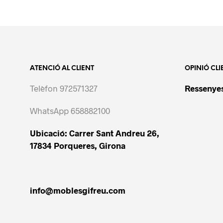
ATENCIÓ AL CLIENT
OPINIÓ CLI
Telèfon 972571327
Ressenyes
WhatsApp 658882100
Ubicació: Carrer Sant Andreu 26,
17834 Porqueres, Girona
info@moblesgifreu.com