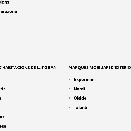
signs
Tarazona
’HABITACIONS DE LLIT GRAN
MARQUES MOBILIARI D’EXTERI
Expormim
eds
Nardi
e
Oiside
Talenti
ús
ese