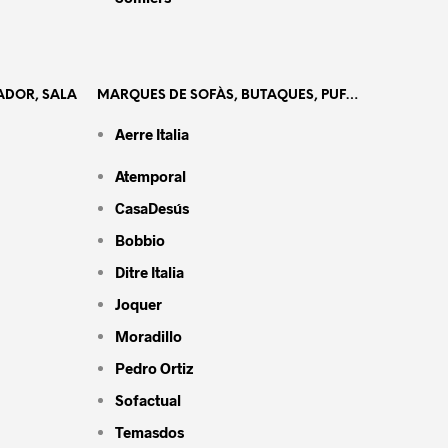
ADOR, SALA
MARQUES DE SOFÀS, BUTAQUES, PUF…
Aerre Italia
Atemporal
CasaDesús
Bobbio
Ditre Italia
Joquer
Moradillo
Pedro Ortiz
Sofactual
Temasdos