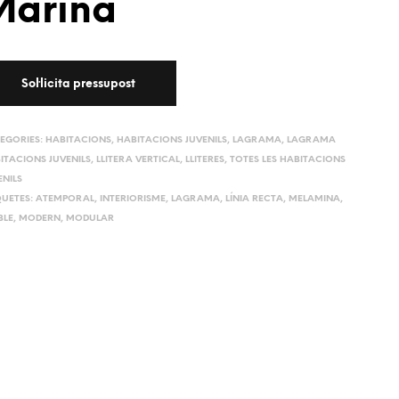
Marina
EGORIES:
HABITACIONS
,
HABITACIONS JUVENILS
,
LAGRAMA
,
LAGRAMA
ITACIONS JUVENILS
,
LLITERA VERTICAL
,
LLITERES
,
TOTES LES HABITACIONS
ENILS
QUETES:
ATEMPORAL
,
INTERIORISME
,
LAGRAMA
,
LÍNIA RECTA
,
MELAMINA
,
LE
,
MODERN
,
MODULAR