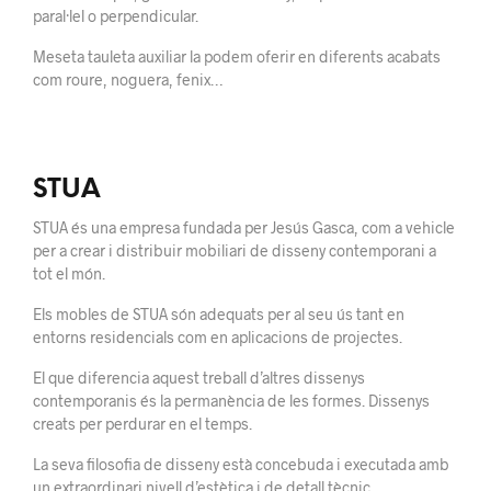
paral·lel o perpendicular.
Meseta tauleta auxiliar la podem oferir en diferents acabats
com roure, noguera, fenix…
STUA
STUA és una empresa fundada per Jesús Gasca, com a vehicle
per a crear i distribuir mobiliari de disseny contemporani a
tot el món.
Els mobles de STUA són adequats per al seu ús tant en
entorns residencials com en aplicacions de projectes.
El que diferencia aquest treball d’altres dissenys
contemporanis és la permanència de les formes. Dissenys
creats per perdurar en el temps.
La seva filosofia de disseny està concebuda i executada amb
un extraordinari nivell d’estètica i de detall tècnic.