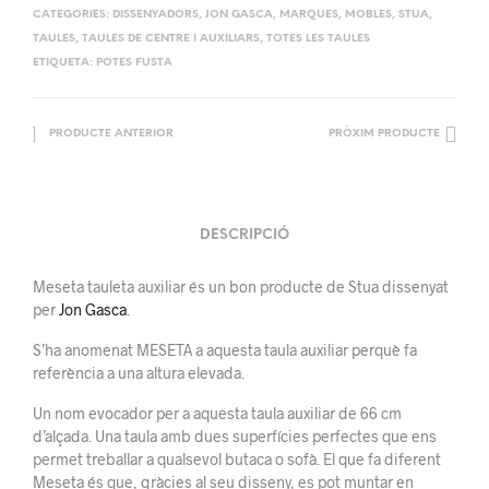
CATEGORIES:
DISSENYADORS
,
JON GASCA
,
MARQUES
,
MOBLES
,
STUA
,
TAULES
,
TAULES DE CENTRE I AUXILIARS
,
TOTES LES TAULES
ETIQUETA:
POTES FUSTA
PRODUCTE ANTERIOR
PRÒXIM PRODUCTE
DESCRIPCIÓ
Meseta tauleta auxiliar és un bon producte de Stua dissenyat
per
Jon Gasca
.
S’ha anomenat MESETA a aquesta taula auxiliar perquè fa
referència a una altura elevada.
Un nom evocador per a aquesta taula auxiliar de 66 cm
d’alçada. Una taula amb dues superfícies perfectes que ens
permet treballar a qualsevol butaca o sofà. El que fa diferent
Meseta és que, gràcies al seu disseny, es pot muntar en